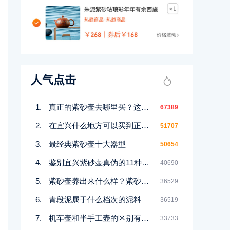
人气点击
真正的紫砂壶去哪里买？这几个地方都能买到！
67389
在宜兴什么地方可以买到正宗紫砂壶
51707
最经典紫砂壶十大器型
50654
鉴别宜兴紫砂壶真伪的11种好方法
40690
紫砂壶养出来什么样？紫砂壶包浆前后对比图鉴赏
36529
青段泥属于什么档次的泥料
36519
机车壶和半手工壶的区别有哪些
33733