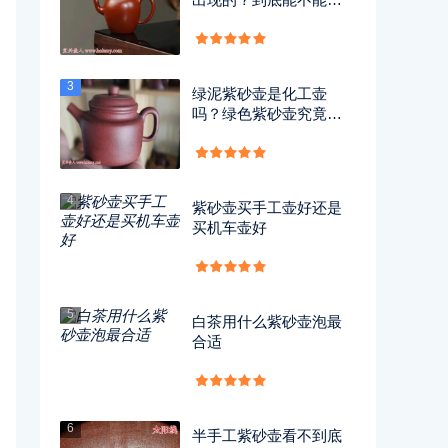
用？
3
绿泥紫砂壶是化工壶
吗？绿色紫砂壶究竟有
没有毒？
4
紫砂壶买手工壶好还是
买机车壶好
5
白茶用什么紫砂壶泡最
合适
6
半手工紫砂壶看不到底