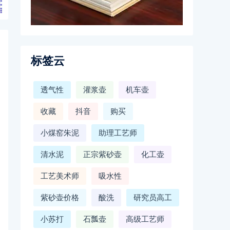
标签云
透气性
灌浆壶
机车壶
收藏
抖音
购买
小煤窑朱泥
助理工艺师
清水泥
正宗紫砂壶
化工壶
工艺美术师
吸水性
紫砂壶价格
酸洗
研究员高工
小苏打
石瓢壶
高级工艺师