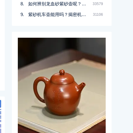
如何辨别龙血砂紫砂壶呢？记住一点
33579
紫砂机车壶能用吗？揭密机车壶的真实面目
31106