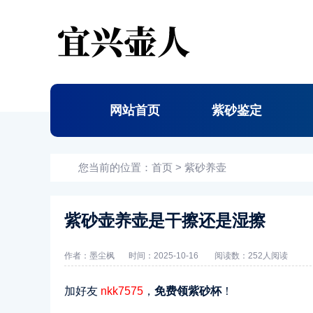
网站首页
紫砂鉴定
您当前的位置：
首页
>
紫砂养壶
紫砂壶养壶是干擦还是湿擦
作者：墨尘枫
时间：2025-10-16
阅读数：
252人阅读
加好友
nkk7575
，
免费领紫砂杯
！