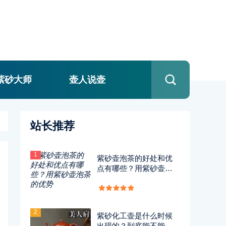
紫砂大师
壶人说壶
站长推荐
1
紫砂壶泡茶的好处和优
点有哪些？用紫砂壶泡
茶的优势
2
紫砂化工壶是什么时候
出现的？到底能不能