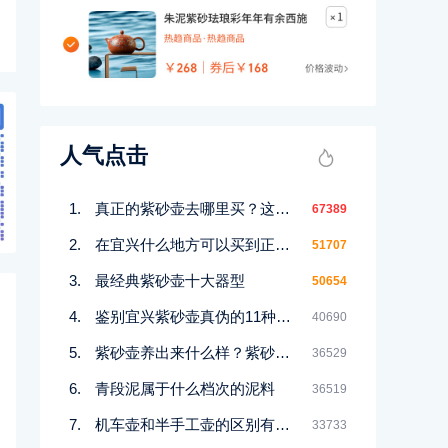
人气点击
真正的紫砂壶去哪里买？这几个地方都能买到！
67389
在宜兴什么地方可以买到正宗紫砂壶
51707
最经典紫砂壶十大器型
50654
鉴别宜兴紫砂壶真伪的11种好方法
40690
紫砂壶养出来什么样？紫砂壶包浆前后对比图鉴赏
36529
青段泥属于什么档次的泥料
36519
机车壶和半手工壶的区别有哪些
33733