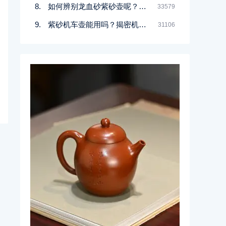
如何辨别龙血砂紫砂壶呢？记住一点
33579
紫砂机车壶能用吗？揭密机车壶的真实面目
31106