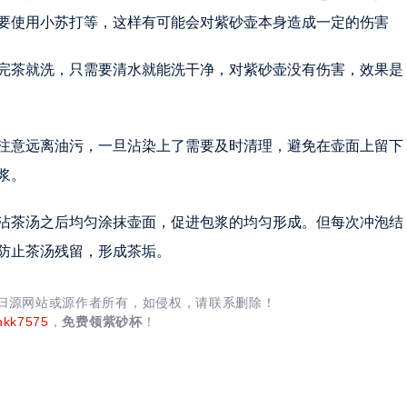
要使用小苏打等，这样有可能会对紫砂壶本身造成一定的伤害
完茶就洗，只需要清水就能洗干净，对紫砂壶没有伤害，效果是
注意远离油污，一旦沾染上了需要及时清理，避免在壶面上留下
浆。
沾茶汤之后均匀涂抹壶面，促进包浆的均匀形成。但每次冲泡结
防止茶汤残留，形成茶垢。
均归源网站或源作者所有，如侵权，请联系删除！
nkk7575
，
免费领紫砂杯
！