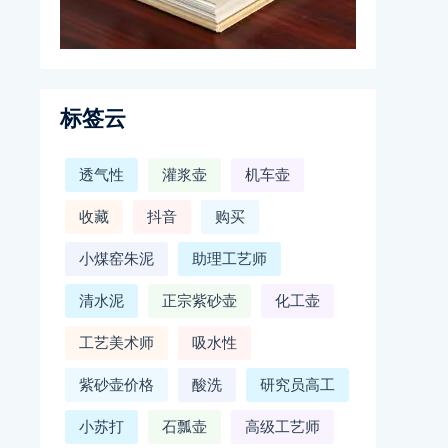
标签云
透气性
灌浆壶
机车壶
收藏
抖音
购买
小煤窑朱泥
助理工艺师
清水泥
正宗紫砂壶
化工壶
工艺美术师
吸水性
紫砂壶价格
酸洗
研究员高工
小苏打
石瓢壶
高级工艺师