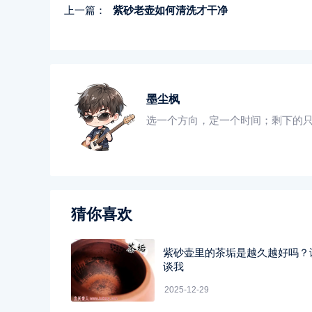
上一篇：
紫砂老壶如何清洗才干净
墨尘枫
选一个方向，定一个时间；剩下的
猜你喜欢
紫砂壶里的茶垢是越久越好吗？
谈我
2025-12-29