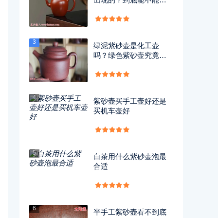
用？
3
绿泥紫砂壶是化工壶
吗？绿色紫砂壶究竟有
没有毒？
4
紫砂壶买手工壶好还是
买机车壶好
5
白茶用什么紫砂壶泡最
合适
6
半手工紫砂壶看不到底