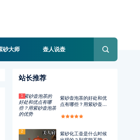
紫砂大师
壶人说壶
站长推荐
1
紫砂壶泡茶的好处和优
点有哪些？用紫砂壶泡
茶的优势
2
紫砂化工壶是什么时候
出现的？到底能不能