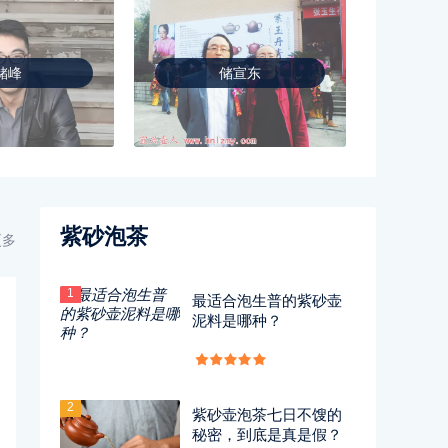
储峰
储宣东
紫砂泡茶
更多
1
最适合泡生普的紫砂壶
泥料是哪种？
2
紫砂壶泡茶七日不馊的
秘密，到底是真是假？