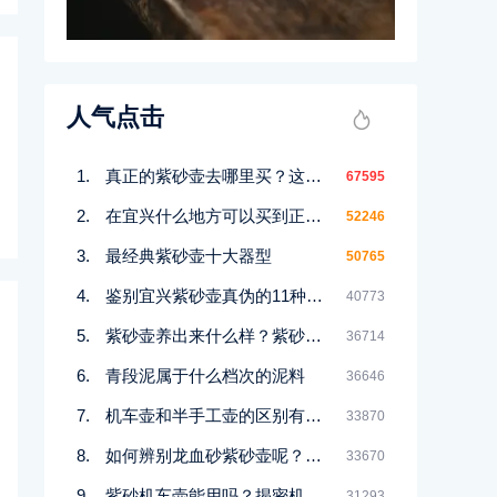
人气点击
真正的紫砂壶去哪里买？这几个地方都能买到！
67595
在宜兴什么地方可以买到正宗紫砂壶
52246
最经典紫砂壶十大器型
50765
鉴别宜兴紫砂壶真伪的11种好方法
40773
紫砂壶养出来什么样？紫砂壶包浆前后对比图鉴赏
36714
青段泥属于什么档次的泥料
36646
机车壶和半手工壶的区别有哪些
33870
如何辨别龙血砂紫砂壶呢？记住一点
33670
紫砂机车壶能用吗？揭密机车壶的真实面目
31293