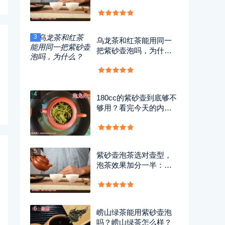
3
乌龙茶和红茶能用同一
把紫砂壶泡吗，为什
么？
4
180cc的紫砂壶到底够不
够用？看完今天的内容
你就懂了！
5
紫砂壶泡茶选对壶型，
泡茶效果加分一半：新
手选紫砂壶的终极指
南！
6
崂山绿茶能用紫砂壶泡
吗？崂山绿茶怎么样？