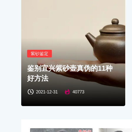
紫砂鉴定
鉴别宜兴紫砂壶真伪的11种
好方法
2021-12-31
40773