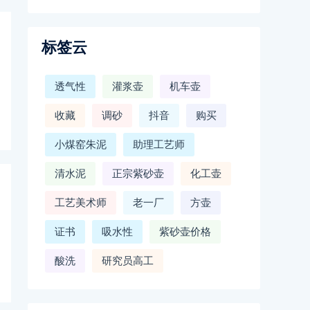
标签云
透气性
灌浆壶
机车壶
收藏
调砂
抖音
购买
小煤窑朱泥
助理工艺师
清水泥
正宗紫砂壶
化工壶
工艺美术师
老一厂
方壶
证书
吸水性
紫砂壶价格
酸洗
研究员高工