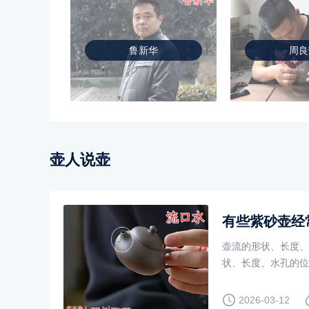
鲁新华
周良
壶人说壶
有些紫砂壶经
壶流的形状、长度、
状、长度、水孔的位
形状容易流口水。
2026-03-12