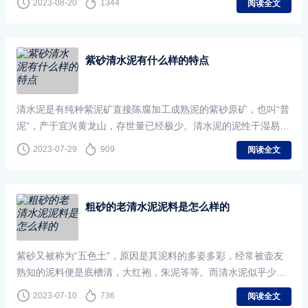
2023-08-20
1344
阅读全文
紫砂清水泥有什么样的特点
清水泥是有纯种紫泥矿直接陈腐加工成熟泥的紫砂原矿，也叫“普
泥”，产于宜兴黄龙山，存世量已经极少。清水泥的泥性干湿易掌
握，稳定性高，黏性合理，成型较易，是名初紫砂艺人
2023-07-29
909
阅读全文
粗砂的老清水泥泥料是怎么样的
紫砂又被称为“五色土”，原因是其泥料的多姿多彩，经常被壶友
熟知的泥料便是底槽清，大红袍，朱泥等等。而清水泥似乎少被
提起，但近日偶得一把不可多见的粗砂老清水泥泥料的紫砂壶，
2023-07-10
736
阅读全文
特拿来与壶友共赏。