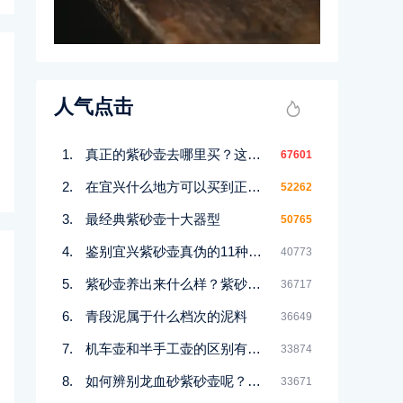
人气点击
真正的紫砂壶去哪里买？这几个地方都能买到！
67601
在宜兴什么地方可以买到正宗紫砂壶
52262
最经典紫砂壶十大器型
50765
鉴别宜兴紫砂壶真伪的11种好方法
40773
紫砂壶养出来什么样？紫砂壶包浆前后对比图鉴赏
36717
青段泥属于什么档次的泥料
36649
机车壶和半手工壶的区别有哪些
33874
如何辨别龙血砂紫砂壶呢？记住一点
33671