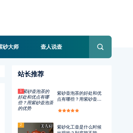
紫砂大师
壶人说壶
站长推荐
1
紫砂壶泡茶的好处和优
点有哪些？用紫砂壶泡
茶的优势
2
紫砂化工壶是什么时候
出现的？到底能不能