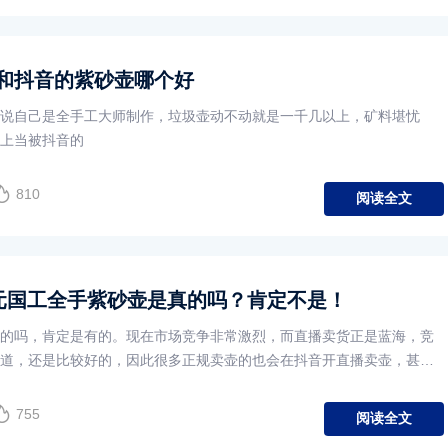
和抖音的紫砂壶哪个好
说自己是全手工大师制作，垃圾壶动不动就是一千几以上，矿料堪忧
上当被抖音的
810
阅读全文
多元国工全手紫砂壶是真的吗？肯定不是！
的吗，肯定是有的。现在市场竞争非常激烈，而直播卖货正是蓝海，竞
道，还是比较好的，因此很多正规卖壶的也会在抖音开直播卖壶，甚至
播做壶，所以都抖音上是能买到真壶的。
755
阅读全文