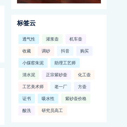
标签云
透气性
灌浆壶
机车壶
收藏
调砂
抖音
购买
小煤窑朱泥
助理工艺师
清水泥
正宗紫砂壶
化工壶
工艺美术师
老一厂
方壶
证书
吸水性
紫砂壶价格
酸洗
研究员高工