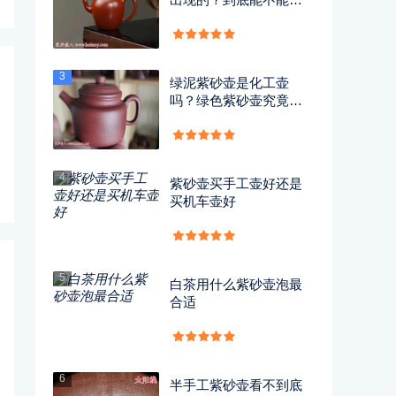
用？
3
绿泥紫砂壶是化工壶
吗？绿色紫砂壶究竟有
没有毒？
4
紫砂壶买手工壶好还是
买机车壶好
5
白茶用什么紫砂壶泡最
合适
6
半手工紫砂壶看不到底