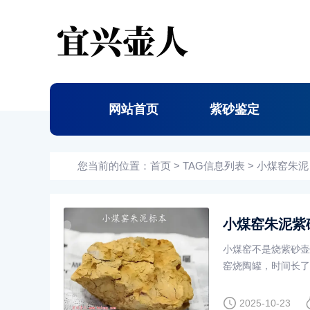
网站首页
紫砂鉴定
您当前的位置：
首页
> TAG信息列表 > 小煤窑朱泥
小煤窑朱泥紫
小煤窑不是烧紫砂壶
窑烧陶罐，时间长了
2025-10-23