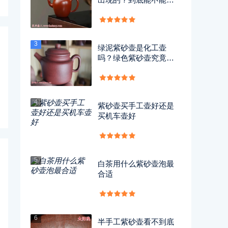
用？
3
绿泥紫砂壶是化工壶
吗？绿色紫砂壶究竟有
没有毒？
4
紫砂壶买手工壶好还是
买机车壶好
5
白茶用什么紫砂壶泡最
合适
6
半手工紫砂壶看不到底