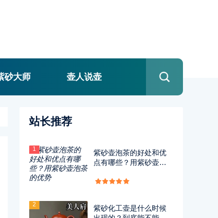
紫砂大师
壶人说壶
站长推荐
1
紫砂壶泡茶的好处和优
点有哪些？用紫砂壶泡
茶的优势
2
紫砂化工壶是什么时候
出现的？到底能不能