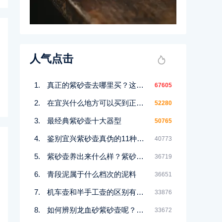
人气点击
真正的紫砂壶去哪里买？这几个地方都能买到！
67605
在宜兴什么地方可以买到正宗紫砂壶
52280
最经典紫砂壶十大器型
50765
鉴别宜兴紫砂壶真伪的11种好方法
40773
紫砂壶养出来什么样？紫砂壶包浆前后对比图鉴赏
36719
青段泥属于什么档次的泥料
36651
机车壶和半手工壶的区别有哪些
33876
如何辨别龙血砂紫砂壶呢？记住一点
33672