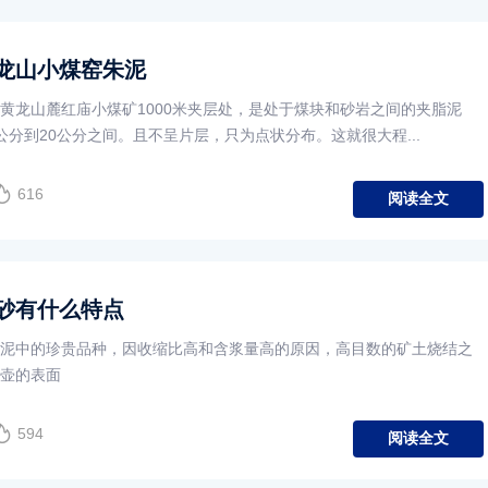
龙山小煤窑朱泥
黄龙山麓红庙小煤矿1000米夹层处，是处于煤块和砂岩之间的夹脂泥
公分到20公分之间。且不呈片层，只为点状分布。这就很大程...
616
阅读全文
砂有什么特点
泥中的珍贵品种，因收缩比高和含浆量高的原因，高目数的矿土烧结之
壶的表面
594
阅读全文