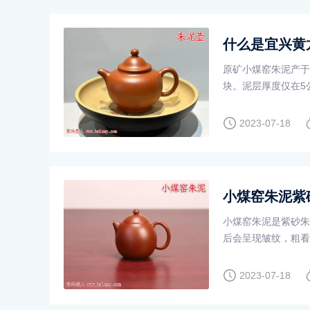
什么是宜兴黄
原矿小煤窑朱泥产于
块。泥层厚度仅在5
2023-07-18
小煤窑朱泥紫
小煤窑朱泥是紫砂朱
后会呈现皱纹，粗看
2023-07-18