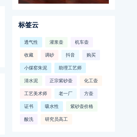
标签云
透气性
灌浆壶
机车壶
收藏
调砂
抖音
购买
小煤窑朱泥
助理工艺师
清水泥
正宗紫砂壶
化工壶
工艺美术师
老一厂
方壶
证书
吸水性
紫砂壶价格
酸洗
研究员高工