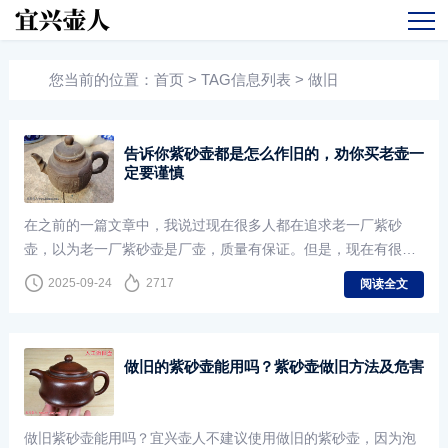
您当前的位置：
首页
> TAG信息列表 > 做旧
告诉你紫砂壶都是怎么作旧的，劝你买老壶一
定要谨慎
在之前的一篇文章中，我说过现在很多人都在追求老一厂紫砂
壶，以为老一厂紫砂壶是厂壶，质量有保证。但是，现在有很多
黑心壶商，就是瞅准了这个机会，开始制造假的一厂老壶，于是
2025-09-24
2717
阅读全文
有人留言
做旧的紫砂壶能用吗？紫砂壶做旧方法及危害
做旧紫砂壶能用吗？宜兴壶人不建议使用做旧的紫砂壶，因为泡