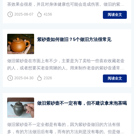
茶效果会很差，并且对身体健康也可能会造成伤害。做旧的紫砂
壶不但对我们的身体健康有危害，而且还丧失了紫砂壶该有的泡
2025-08-07
4156
阅读全文
茶特点，连泡养的乐趣也丧失了。这样的壶，也就没有了使用的
必要，因此做旧紫砂壶是不能用的，大家购买的时候一定要进行
鉴别，避免买到做旧的紫砂壶。
紫砂壶如何做旧？5个做旧方法很常见
做旧紫砂壶在市面上有不少，主要是为了卖给一些喜欢收藏老壶
的人，或者想要买老壶简陋的人。用来制作老壶的紫砂壶通常都
是质量非常茶的便宜紫砂壶的，做成旧壶后可以卖出比较高的价
2025-04-30
2326
阅读全文
格，以此牟利。
做旧紫砂壶不一定有毒，但不建议拿来泡茶喝
做旧紫砂壶不一定全都是有毒的，因为紫砂壶做旧的方法有很
多，有的方法做旧后有毒，而有的方法则是没有毒的。但是做旧