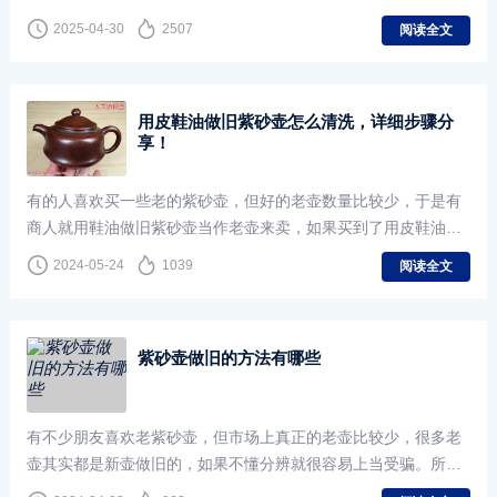
的紫砂壶一般都不建议使用，上面7种方法我们可以看出，有些方
2025-04-30
2507
阅读全文
法是有毒的，比如擦鞋油或者酸溶液腐蚀的方法；而有的方法虽
然没毒但是却也有害，比如埋进土里，调配溶液等，壶里会残留
细菌、霉菌等；至于其他做旧方法，虽然说没有毒，但这种壶要
用皮鞋油做旧紫砂壶怎么清洗，详细步骤分
么是多花冤枉钱，要么是完全没有什么用，所以前面我说了，做
享！
旧的紫砂壶虽然不一定有毒，但我并不建议你购买这样的紫砂
壶。
有的人喜欢买一些老的紫砂壶，但好的老壶数量比较少，于是有
商人就用鞋油做旧紫砂壶当作老壶来卖，如果买到了用皮鞋油做
旧的紫砂壶该怎么清洗呢？下面是具体的方法。用皮鞋油做旧的
2024-05-24
1039
阅读全文
紫砂壶做旧的方法有哪些
有不少朋友喜欢老紫砂壶，但市场上真正的老壶比较少，很多老
壶其实都是新壶做旧的，如果不懂分辨就很容易上当受骗。所以
我们一定要了解紫砂壶做旧的方法有哪些，这样就可以避免买到