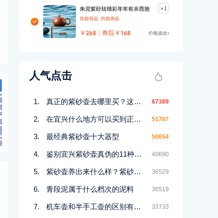
人气点击
真正的紫砂壶去哪里买？这几个地方都能买到！
67389
在宜兴什么地方可以买到正宗紫砂壶
51707
最经典紫砂壶十大器型
50654
鉴别宜兴紫砂壶真伪的11种好方法
40690
紫砂壶养出来什么样？紫砂壶包浆前后对比图鉴赏
36529
青段泥属于什么档次的泥料
36519
机车壶和半手工壶的区别有哪些
33733