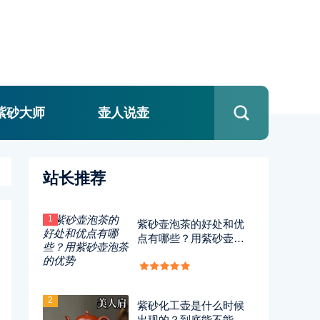
紫砂大师
壶人说壶
站长推荐
1
紫砂壶泡茶的好处和优
点有哪些？用紫砂壶泡
茶的优势
2
紫砂化工壶是什么时候
出现的？到底能不能