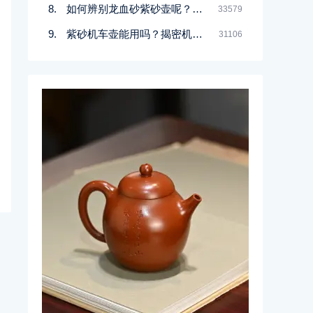
如何辨别龙血砂紫砂壶呢？记住一点
33579
紫砂机车壶能用吗？揭密机车壶的真实面目
31106