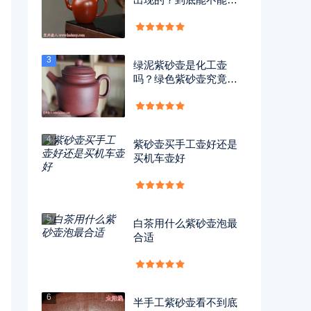
用？
3
绿泥紫砂壶是化工壶
吗？绿色紫砂壶究竟有
没有毒？
4
紫砂壶买手工壶好还是
买机车壶好
5
白茶用什么紫砂壶泡最
合适
6
半手工紫砂壶看不到底