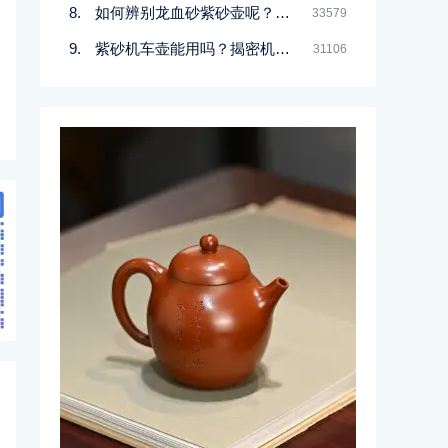
如何辨别龙血砂紫砂壶呢？记住一点
33579
紫砂机车壶能用吗？揭密机车壶的真实面目
31106