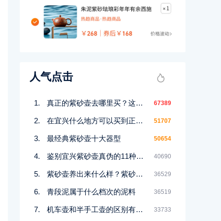
人气点击
真正的紫砂壶去哪里买？这几个地方都能买到！
67389
在宜兴什么地方可以买到正宗紫砂壶
51707
最经典紫砂壶十大器型
50654
鉴别宜兴紫砂壶真伪的11种好方法
40690
紫砂壶养出来什么样？紫砂壶包浆前后对比图鉴赏
36529
青段泥属于什么档次的泥料
36519
机车壶和半手工壶的区别有哪些
33733