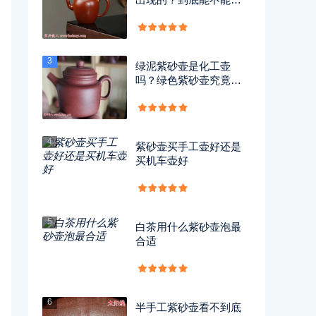
用？
3
绿泥紫砂壶是化工壶
吗？绿色紫砂壶究竟有
没有毒？
4
紫砂壶买手工壶好还是
买机车壶好
5
白茶用什么紫砂壶泡最
合适
6
半手工紫砂壶看不到底