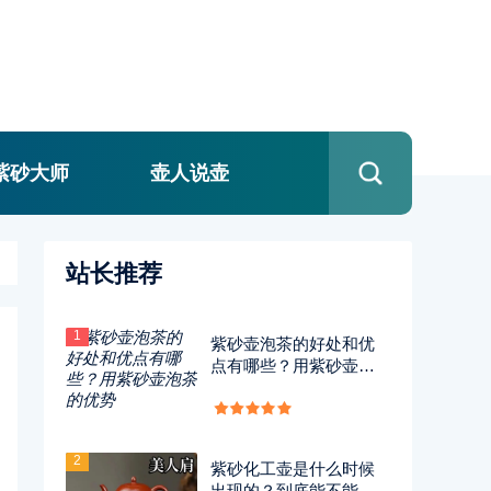
紫砂大师
壶人说壶
站长推荐
1
紫砂壶泡茶的好处和优
点有哪些？用紫砂壶泡
茶的优势
2
紫砂化工壶是什么时候
出现的？到底能不能