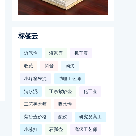
标签云
透气性
灌浆壶
机车壶
收藏
抖音
购买
小煤窑朱泥
助理工艺师
清水泥
正宗紫砂壶
化工壶
工艺美术师
吸水性
紫砂壶价格
酸洗
研究员高工
小苏打
石瓢壶
高级工艺师