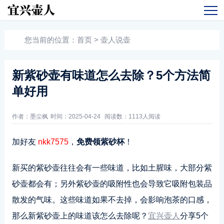
您当前的位置：
首页
>
壶人说壶
新紫砂壶有味道怎么去除？5个方法简
单好用
作者：墨尘枫
时间：2025-04-24
阅读数：
1113人阅读
加好友
nkk7575
，
免费领紫砂杯
！
新买的紫砂壶往往会有一些味道，比如土腥味，大部分紫
砂壶都会有；另外紫砂壶的吸附性也会导致它吸附包装品
散发的气味。这些味道如果不去掉，会影响泡茶的口感，
那么新紫砂壶上的味道该怎么去除呢？
宜兴壶人
分享5个