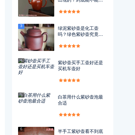
用？
3
绿泥紫砂壶是化工壶
吗？绿色紫砂壶究竟有
没有毒？
4
紫砂壶买手工壶好还是
买机车壶好
5
白茶用什么紫砂壶泡最
合适
6
半手工紫砂壶看不到底