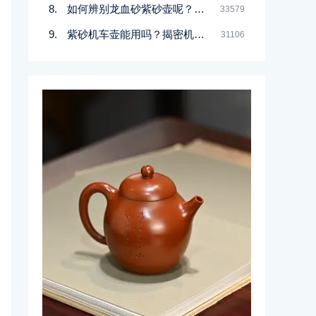
如何辨别龙血砂紫砂壶呢？记住一点
33579
紫砂机车壶能用吗？揭密机车壶的真实面目
31106