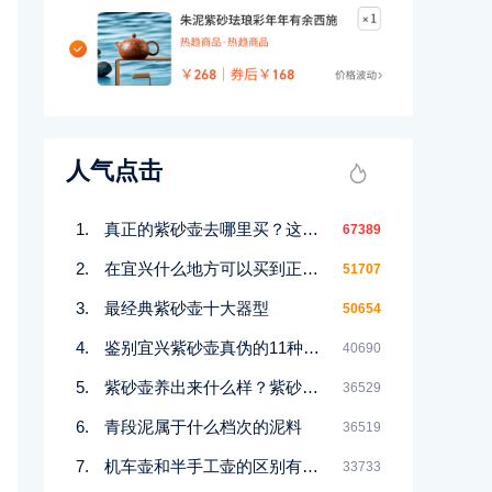
人气点击
真正的紫砂壶去哪里买？这几个地方都能买到！
67389
在宜兴什么地方可以买到正宗紫砂壶
51707
最经典紫砂壶十大器型
50654
鉴别宜兴紫砂壶真伪的11种好方法
40690
紫砂壶养出来什么样？紫砂壶包浆前后对比图鉴赏
36529
青段泥属于什么档次的泥料
36519
机车壶和半手工壶的区别有哪些
33733