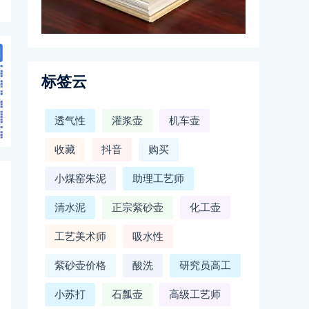
标签云
透气性
灌浆壶
机车壶
收藏
抖音
购买
小煤窑朱泥
助理工艺师
清水泥
正宗紫砂壶
化工壶
工艺美术师
吸水性
紫砂壶价格
酸洗
研究员高工
小苏打
石瓢壶
高级工艺师