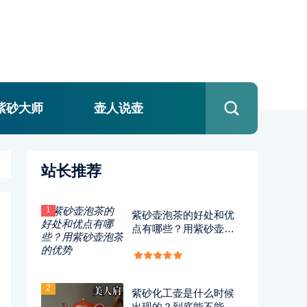
紫砂大师
壶人说壶
站长推荐
1
紫砂壶泡茶的好处和优
点有哪些？用紫砂壶泡
茶的优势
2
紫砂化工壶是什么时候
出现的？到底能不能