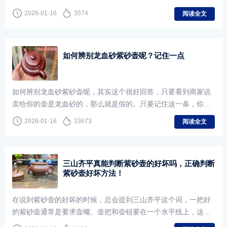
光滑；反之目数越小泥料颗粒越大，表面越粗糙，壶的优劣，并
2026-01-16
3574
阅读全文
不能简单的用目数的高低来衡量。
如何辨别龙血砂紫砂壶呢？记住一点
如何辨别龙血砂紫砂壶呢，其实这个很好回答，只要看到商家说
卖给你的壶是龙血砂的，那么就是假的。只要记住这一条，你就
肯定不会被人造龙血砂紫砂欺骗了。
2026-01-16
33673
阅读全文
三山齐平真能判断紫砂壶的好坏吗，正确判断
紫砂壶好坏方法！
在说到紫砂壶的好坏的时候，总会提到三山齐平这个词，一把好
的紫砂壶通常是要求壶嘴、壶把和壶钮要在一个水平线上，这就
是三山齐平，但三山齐平真能判断紫砂壶的好坏吗？紫砂壶三山