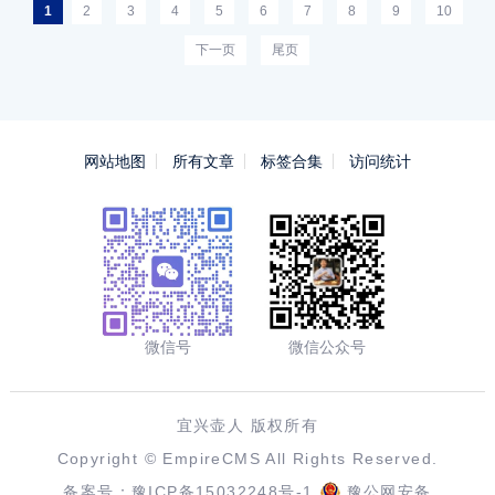
1
2
3
4
5
6
7
8
9
10
下一页
尾页
网站地图
所有文章
标签合集
访问统计
微信号
微信公众号
宜兴壶人 版权所有
Copyright ©
EmpireCMS
All Rights Reserved.
备案号：
豫ICP备15032248号-1
豫公网安备