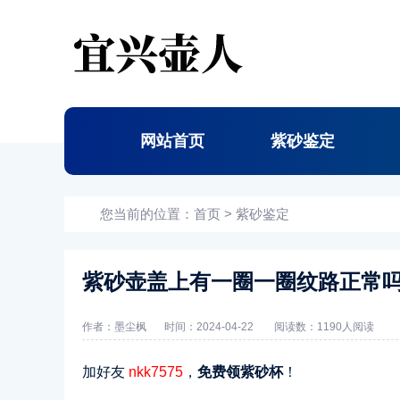
网站首页
紫砂鉴定
您当前的位置：
首页
>
紫砂鉴定
紫砂壶盖上有一圈一圈纹路正常
作者：墨尘枫
时间：2024-04-22
阅读数：
1190人阅读
加好友
nkk7575
，
免费领紫砂杯
！