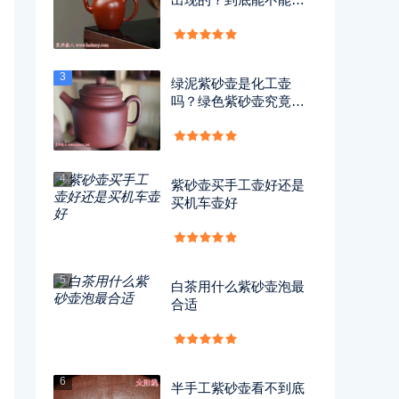
用？
3
绿泥紫砂壶是化工壶
吗？绿色紫砂壶究竟有
没有毒？
4
紫砂壶买手工壶好还是
买机车壶好
5
白茶用什么紫砂壶泡最
合适
6
半手工紫砂壶看不到底