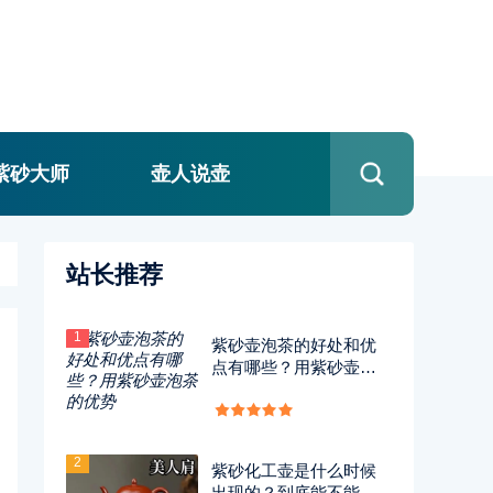
紫砂大师
壶人说壶
站长推荐
1
紫砂壶泡茶的好处和优
点有哪些？用紫砂壶泡
茶的优势
2
紫砂化工壶是什么时候
出现的？到底能不能