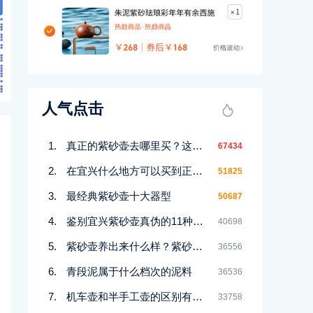
人气点击
真正的紫砂壶去哪里买？这几个地方都能买到！
67434
在宜兴什么地方可以买到正宗紫砂壶
51825
最经典紫砂壶十大器型
50687
鉴别宜兴紫砂壶真伪的11种好方法
40698
紫砂壶养出来什么样？紫砂壶包浆前后对比图鉴赏
36556
青段泥属于什么档次的泥料
36536
机车壶和半手工壶的区别有哪些
33758