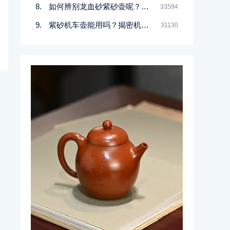
如何辨别龙血砂紫砂壶呢？记住一点
33594
紫砂机车壶能用吗？揭密机车壶的真实面目
31130