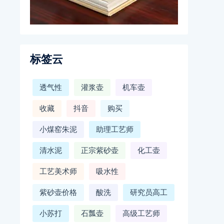
标签云
透气性
灌浆壶
机车壶
收藏
抖音
购买
小煤窑朱泥
助理工艺师
清水泥
正宗紫砂壶
化工壶
工艺美术师
吸水性
紫砂壶价格
酸洗
研究员高工
小苏打
石瓢壶
高级工艺师