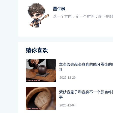
墨尘枫
选一个方向，定一个时间；剩下的
猜你喜欢
拿壶盖去敲壶身真的能分辨壶的
坏
2025-12-29
紫砂壶盖子和壶身不一个颜色咋
事
2025-12-04