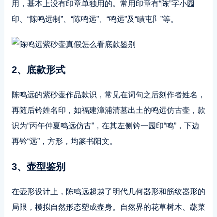
用，基本上没有印章单独用的。常用印章有“陈”字小园
印、“陈鸣远制”、“陈鸣远”、“鸣远”及“瞔屯阝”等。
2、底款形式
陈鸣远的紫砂壶作品款识，常见在词句之后刻作者姓名，
再随后钤姓名印，如福建漳浦清墓出土的鸣远仿古壶，款
识为“丙午仲夏鸣远仿古”，在其左侧钤一园印“鸣”，下边
再钤“远”，方形，均篆书阳文。
3、壶型鉴别
在壶形设计上，陈鸣远超越了明代几何器形和筋纹器形的
局限，模拟自然形态塑成壶身。自然界的花草树木、蔬菜