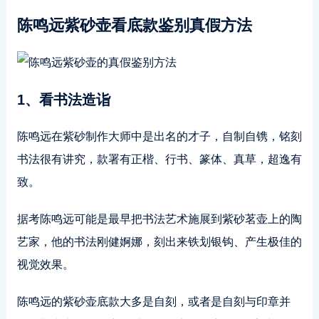
陈鸣远紫砂壶看底款鉴别真假方法
1、看书法造诣
陈鸣远在紫砂制作大师中是出名的才子，自制自镌，铭刻
书法很有讲究，款署有正楷、行书、篆体、真草，超逸有
致。
据考陈鸣远可能是最早把书法艺术施展到紫砂茗壶上的陶
艺家，他的书法刚健婀娜，刻出来铁划银钩、产生极佳的
视觉效果。
陈鸣远的紫砂壶底款大多是自刻，或者是自刻与印章并