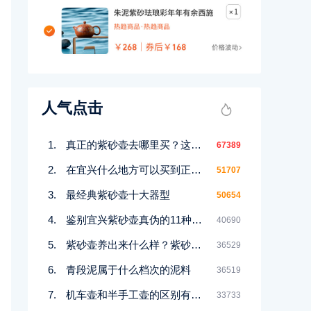
人气点击
真正的紫砂壶去哪里买？这几个地方都能买到！
67389
在宜兴什么地方可以买到正宗紫砂壶
51707
最经典紫砂壶十大器型
50654
鉴别宜兴紫砂壶真伪的11种好方法
40690
紫砂壶养出来什么样？紫砂壶包浆前后对比图鉴赏
36529
青段泥属于什么档次的泥料
36519
机车壶和半手工壶的区别有哪些
33733