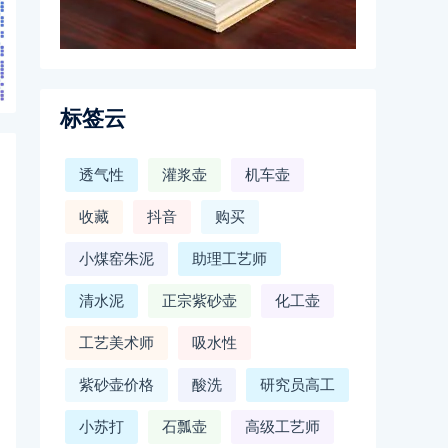
标签云
透气性
灌浆壶
机车壶
收藏
抖音
购买
小煤窑朱泥
助理工艺师
清水泥
正宗紫砂壶
化工壶
工艺美术师
吸水性
紫砂壶价格
酸洗
研究员高工
小苏打
石瓢壶
高级工艺师