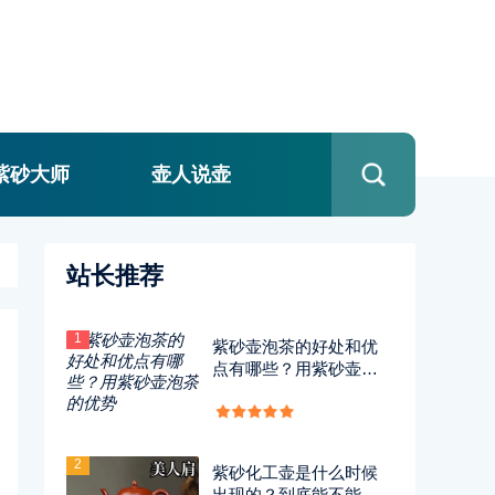
紫砂大师
壶人说壶
站长推荐
1
紫砂壶泡茶的好处和优
点有哪些？用紫砂壶泡
茶的优势
2
紫砂化工壶是什么时候
出现的？到底能不能