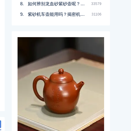
如何辨别龙血砂紫砂壶呢？记住一点
33579
紫砂机车壶能用吗？揭密机车壶的真实面目
31106