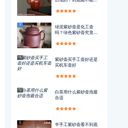
用？
3
绿泥紫砂壶是化工壶
吗？绿色紫砂壶究竟有
没有毒？
4
紫砂壶买手工壶好还是
买机车壶好
5
白茶用什么紫砂壶泡最
合适
6
半手工紫砂壶看不到底