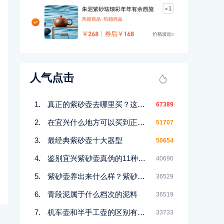
人气点击
真正的紫砂壶去哪里买？这几个地方都能买到！
67389
在宜兴什么地方可以买到正宗紫砂壶
51707
最经典紫砂壶十大器型
50654
鉴别宜兴紫砂壶真伪的11种好方法
40690
紫砂壶养出来什么样？紫砂壶包浆前后对比图鉴赏
36529
青段泥属于什么档次的泥料
36519
机车壶和半手工壶的区别有哪些
33733