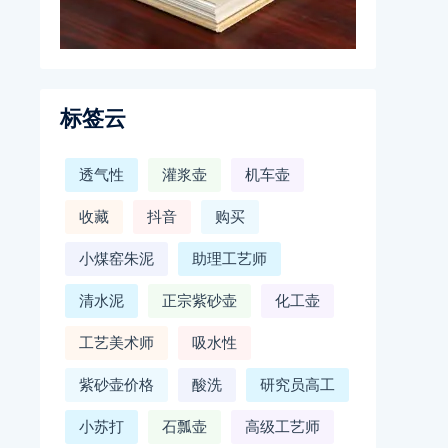
标签云
透气性
灌浆壶
机车壶
收藏
抖音
购买
小煤窑朱泥
助理工艺师
清水泥
正宗紫砂壶
化工壶
工艺美术师
吸水性
紫砂壶价格
酸洗
研究员高工
小苏打
石瓢壶
高级工艺师