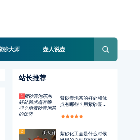
紫砂大师
壶人说壶
站长推荐
1
紫砂壶泡茶的好处和优
点有哪些？用紫砂壶泡
茶的优势
2
紫砂化工壶是什么时候
出现的？到底能不能