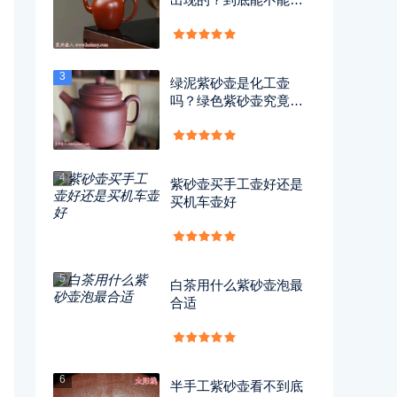
用？
3
绿泥紫砂壶是化工壶
吗？绿色紫砂壶究竟有
没有毒？
4
紫砂壶买手工壶好还是
买机车壶好
5
白茶用什么紫砂壶泡最
合适
6
半手工紫砂壶看不到底