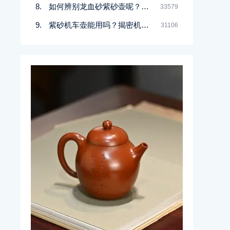
如何辨别龙血砂紫砂壶呢？记住一点
33579
紫砂机车壶能用吗？揭密机车壶的真实面目
31106