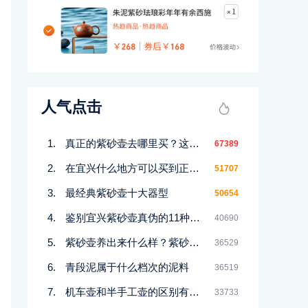
人气点击
真正的紫砂壶去哪里买？这几个地方都能买到！
67389
在宜兴什么地方可以买到正宗紫砂壶
51707
最经典紫砂壶十大器型
50654
鉴别宜兴紫砂壶真伪的11种好方法
40690
紫砂壶养出来什么样？紫砂壶包浆前后对比图鉴赏
36529
青段泥属于什么档次的泥料
36519
机车壶和半手工壶的区别有哪些
33733