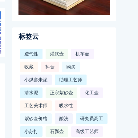
标签云
透气性
灌浆壶
机车壶
收藏
抖音
购买
小煤窑朱泥
助理工艺师
清水泥
正宗紫砂壶
化工壶
工艺美术师
吸水性
紫砂壶价格
酸洗
研究员高工
小苏打
石瓢壶
高级工艺师