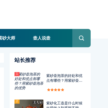
紫砂大师
壶人说壶
站长推荐
1
紫砂壶泡茶的好处和优
点有哪些？用紫砂壶泡
茶的优势
2
紫砂化工壶是什么时候
出现的？到底能不能