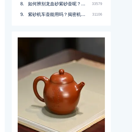
如何辨别龙血砂紫砂壶呢？记住一点
33579
紫砂机车壶能用吗？揭密机车壶的真实面目
31106