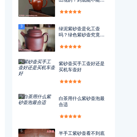
用？
3
绿泥紫砂壶是化工壶
吗？绿色紫砂壶究竟有
没有毒？
4
紫砂壶买手工壶好还是
买机车壶好
5
白茶用什么紫砂壶泡最
合适
6
半手工紫砂壶看不到底