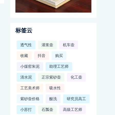
标签云
透气性
灌浆壶
机车壶
收藏
抖音
购买
小煤窑朱泥
助理工艺师
清水泥
正宗紫砂壶
化工壶
工艺美术师
吸水性
紫砂壶价格
酸洗
研究员高工
小苏打
石瓢壶
高级工艺师