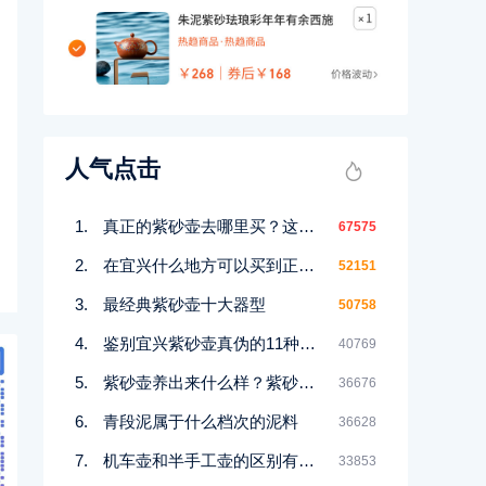
人气点击
真正的紫砂壶去哪里买？这几个地方都能买到！
67575
在宜兴什么地方可以买到正宗紫砂壶
52151
最经典紫砂壶十大器型
50758
鉴别宜兴紫砂壶真伪的11种好方法
40769
紫砂壶养出来什么样？紫砂壶包浆前后对比图鉴赏
36676
青段泥属于什么档次的泥料
36628
机车壶和半手工壶的区别有哪些
33853