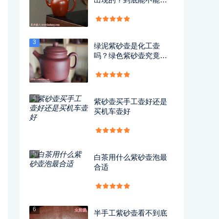
用？
3
绿泥紫砂壶是化工壶
吗？绿色紫砂壶究竟有
没有毒？
4
紫砂壶买手工壶好还是
买机车壶好
5
白茶用什么紫砂壶泡最
合适
6
半手工紫砂壶看不到底