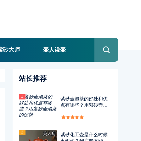
紫砂大师
壶人说壶
站长推荐
1
紫砂壶泡茶的好处和优
点有哪些？用紫砂壶泡
茶的优势
2
紫砂化工壶是什么时候
出现的？到底能不能