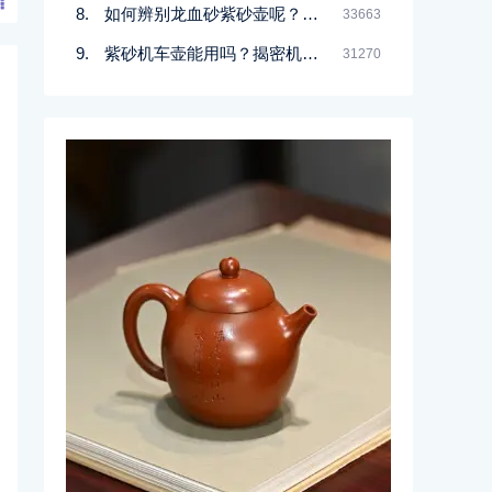
如何辨别龙血砂紫砂壶呢？记住一点
33663
紫砂机车壶能用吗？揭密机车壶的真实面目
31270