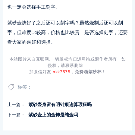
也一定会选择手工刻字。
紫砂壶烧好了之后还可以刻字吗？虽然烧制后还可以刻
字，但难度比较高，价格也比较贵，是否选择刻字，还要
看大家的喜好和选择。
本站图片来自互联网,一切版权均归源网站或源作者所有，如
侵权，请联系删除！
加微信好友
nkk7575
，
免费领紫砂杯
！
标签：
上一篇：
紫砂壶身留有明针痕迹算瑕疵吗
下一篇：
紫砂壶上的金饰是纯金吗