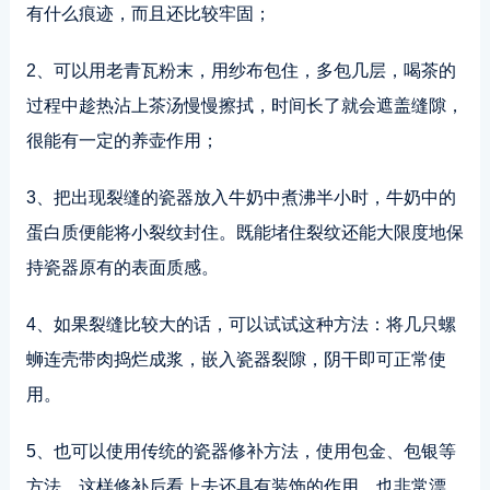
有什么痕迹，而且还比较牢固；
2、可以用老青瓦粉末，用纱布包住，多包几层，喝茶的
过程中趁热沾上茶汤慢慢擦拭，时间长了就会遮盖缝隙，
很能有一定的养壶作用；
3、把出现裂缝的瓷器放入牛奶中煮沸半小时，牛奶中的
蛋白质便能将小裂纹封住。既能堵住裂纹还能大限度地保
持瓷器原有的表面质感。
4、如果裂缝比较大的话，可以试试这种方法：将几只螺
蛳连壳带肉捣烂成浆，嵌入瓷器裂隙，阴干即可正常使
用。
5、也可以使用传统的瓷器修补方法，使用包金、包银等
方法，这样修补后看上去还具有装饰的作用，也非常漂