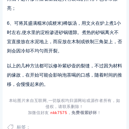
亮；
6、可将其盛满糯米(或粳米)稀饭汤，用文火在炉上煮1小
时左右,使水里的淀粉渗进砂锅缝隙。煮热的砂锅离火不
宜直接放在水泥地上，而应放在木制或铁制三角架上，否
则会因冷却不均匀而开裂。
以上的几种方法都可以修补紫砂壶的裂缝，不过因为材料
的缘故，在开始可能会影响泡茶喝的口感，随着时间的推
移，会慢慢起来的。
本站图片来自互联网,一切版权均归源网站或源作者所有，如
侵权，请联系删除！
加微信好友
nkk7575
，
免费领紫砂杯
！
标签：