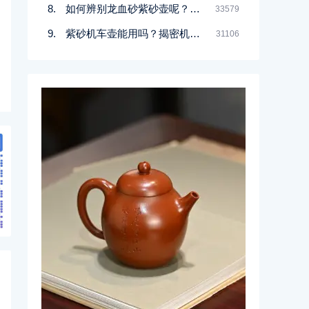
如何辨别龙血砂紫砂壶呢？记住一点
33579
紫砂机车壶能用吗？揭密机车壶的真实面目
31106