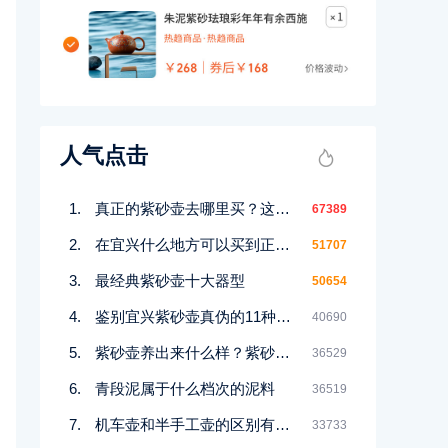
人气点击
真正的紫砂壶去哪里买？这几个地方都能买到！
67389
在宜兴什么地方可以买到正宗紫砂壶
51707
最经典紫砂壶十大器型
50654
鉴别宜兴紫砂壶真伪的11种好方法
40690
紫砂壶养出来什么样？紫砂壶包浆前后对比图鉴赏
36529
青段泥属于什么档次的泥料
36519
机车壶和半手工壶的区别有哪些
33733