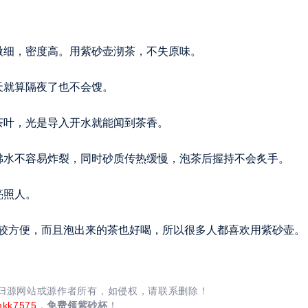
微细，密度高。用紫砂壶沏茶，不失原味。
天就算隔夜了也不会馊。
茶叶，光是导入开水就能闻到茶香。
沸水不容易炸裂，同时砂质传热缓慢，泡茶后握持不会炙手。
亮照人。
较方便，而且泡出来的茶也好喝，所以很多人都喜欢用紫砂壶。
均归源网站或源作者所有，如侵权，请联系删除！
nkk7575
，
免费领紫砂杯
！