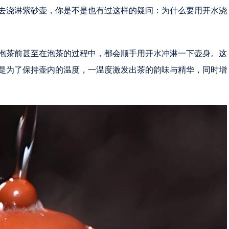
去浇淋紫砂壶，你是不是也有过这样的疑问：为什么要用开水浇
泡茶前甚至在泡茶的过程中，都会顺手用开水冲淋一下壶身。这
是为了保持壶内的温度，一温度激发出茶的韵味与精华，同时增