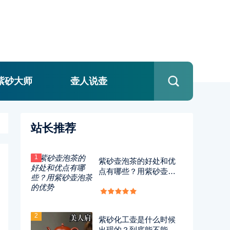
紫砂大师
壶人说壶
站长推荐
1
紫砂壶泡茶的好处和优
点有哪些？用紫砂壶泡
茶的优势
2
紫砂化工壶是什么时候
出现的？到底能不能