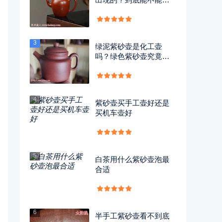
用？
3
绿泥紫砂壶是化工壶
吗？绿色紫砂壶究竟有
没有毒？
4
紫砂壶买手工壶好还是
买机车壶好
5
白茶用什么紫砂壶泡最
合适
6
半手工紫砂壶看不到底