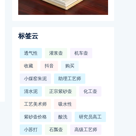
标签云
透气性
灌浆壶
机车壶
收藏
抖音
购买
小煤窑朱泥
助理工艺师
清水泥
正宗紫砂壶
化工壶
工艺美术师
吸水性
紫砂壶价格
酸洗
研究员高工
小苏打
石瓢壶
高级工艺师