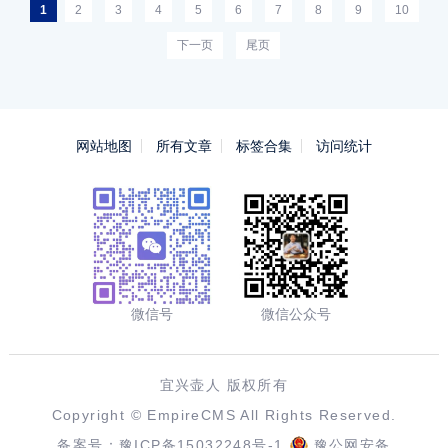
1
2
3
4
5
6
7
8
9
10
下一页
尾页
网站地图
所有文章
标签合集
访问统计
微信号
微信公众号
宜兴壶人 版权所有
Copyright ©
EmpireCMS
All Rights Reserved.
备案号：
豫ICP备15032248号-1
豫公网安备