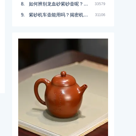
如何辨别龙血砂紫砂壶呢？记住一点
33579
紫砂机车壶能用吗？揭密机车壶的真实面目
31106