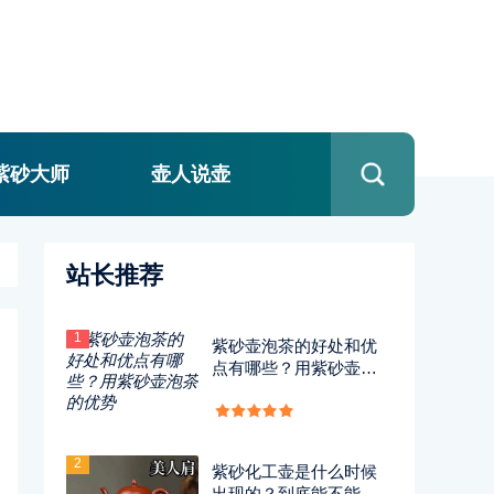
紫砂大师
壶人说壶
站长推荐
1
紫砂壶泡茶的好处和优
点有哪些？用紫砂壶泡
茶的优势
2
紫砂化工壶是什么时候
出现的？到底能不能