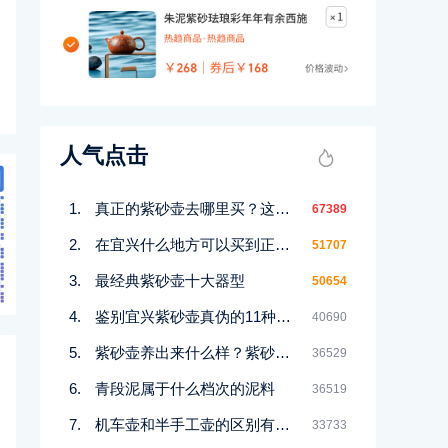
人气点击
真正的紫砂壶去哪里买？这几个地方都能买到！
67389
在宜兴什么地方可以买到正宗紫砂壶
51707
最经典紫砂壶十大器型
50654
鉴别宜兴紫砂壶真伪的11种好方法
40690
紫砂壶养出来什么样？紫砂壶包浆前后对比图鉴赏
36529
青段泥属于什么档次的泥料
36519
机车壶和半手工壶的区别有哪些
33733