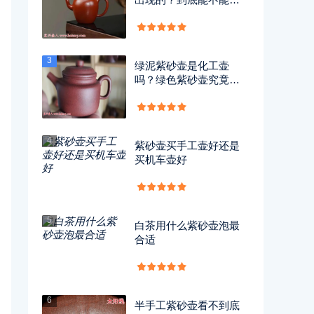
用？
3
绿泥紫砂壶是化工壶
吗？绿色紫砂壶究竟有
没有毒？
4
紫砂壶买手工壶好还是
买机车壶好
5
白茶用什么紫砂壶泡最
合适
6
半手工紫砂壶看不到底