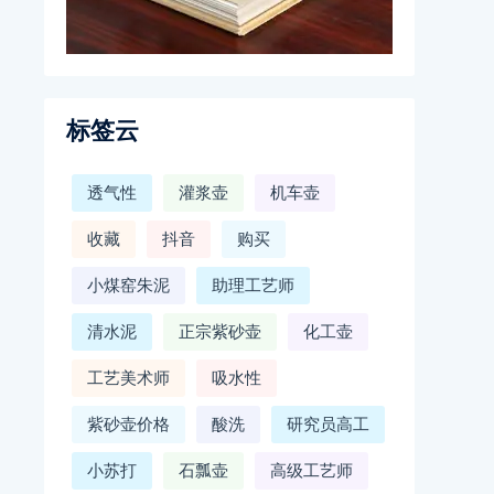
标签云
透气性
灌浆壶
机车壶
收藏
抖音
购买
小煤窑朱泥
助理工艺师
清水泥
正宗紫砂壶
化工壶
工艺美术师
吸水性
紫砂壶价格
酸洗
研究员高工
小苏打
石瓢壶
高级工艺师