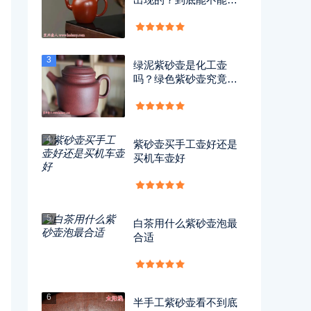
用？
3
绿泥紫砂壶是化工壶
吗？绿色紫砂壶究竟有
没有毒？
4
紫砂壶买手工壶好还是
买机车壶好
5
白茶用什么紫砂壶泡最
合适
6
半手工紫砂壶看不到底