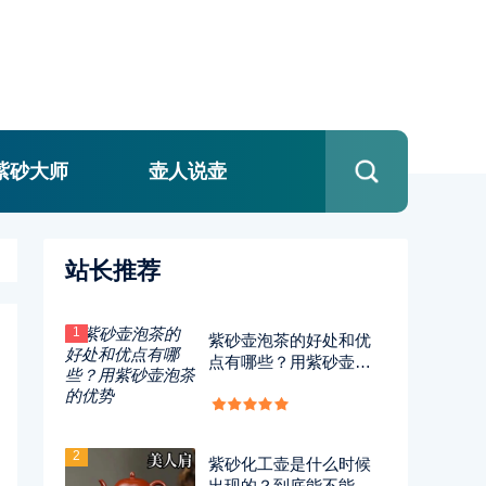
紫砂大师
壶人说壶
站长推荐
1
紫砂壶泡茶的好处和优
点有哪些？用紫砂壶泡
茶的优势
2
紫砂化工壶是什么时候
出现的？到底能不能