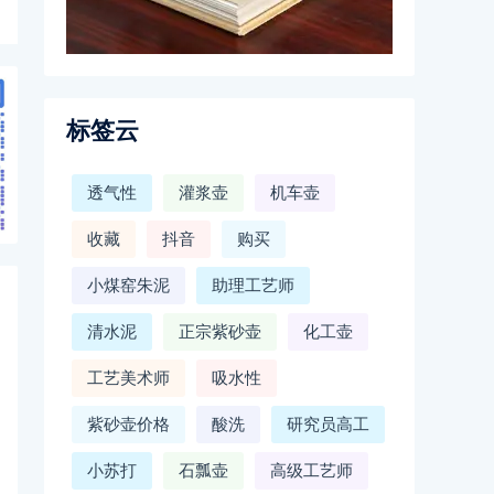
标签云
透气性
灌浆壶
机车壶
收藏
抖音
购买
小煤窑朱泥
助理工艺师
清水泥
正宗紫砂壶
化工壶
工艺美术师
吸水性
紫砂壶价格
酸洗
研究员高工
小苏打
石瓢壶
高级工艺师