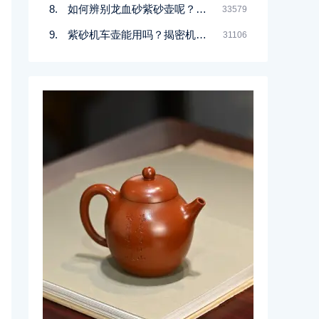
如何辨别龙血砂紫砂壶呢？记住一点
33579
紫砂机车壶能用吗？揭密机车壶的真实面目
31106