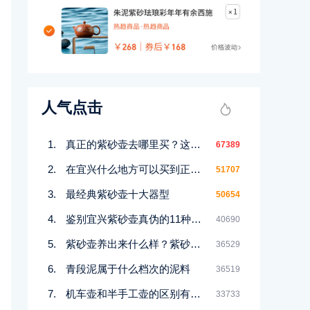
人气点击
真正的紫砂壶去哪里买？这几个地方都能买到！
67389
在宜兴什么地方可以买到正宗紫砂壶
51707
最经典紫砂壶十大器型
50654
鉴别宜兴紫砂壶真伪的11种好方法
40690
紫砂壶养出来什么样？紫砂壶包浆前后对比图鉴赏
36529
青段泥属于什么档次的泥料
36519
机车壶和半手工壶的区别有哪些
33733