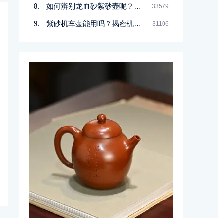
如何辨别龙血砂紫砂壶呢？记住一点
33579
紫砂机车壶能用吗？揭密机车壶的真实面目
31106