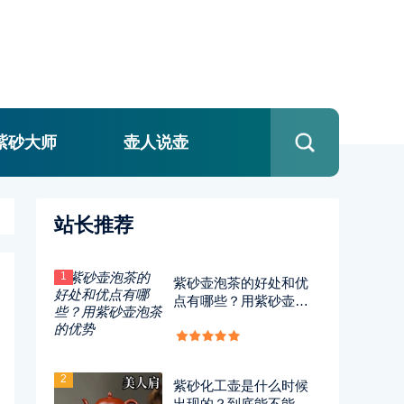
紫砂大师
壶人说壶
站长推荐
1
紫砂壶泡茶的好处和优
点有哪些？用紫砂壶泡
茶的优势
2
紫砂化工壶是什么时候
出现的？到底能不能