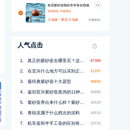
人气点击
真正的紫砂壶去哪里买？这几个地方都能买到！
67389
在宜兴什么地方可以买到正宗紫砂壶
51707
最经典紫砂壶十大器型
50654
鉴别宜兴紫砂壶真伪的11种好方法
40690
紫砂壶养出来什么样？紫砂壶包浆前后对比图鉴赏
36529
青段泥属于什么档次的泥料
36519
机车壶和半手工壶的区别有哪些
33733