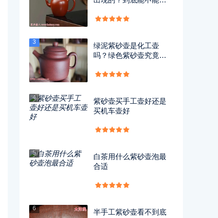
用？
3
绿泥紫砂壶是化工壶
吗？绿色紫砂壶究竟有
没有毒？
4
紫砂壶买手工壶好还是
买机车壶好
5
白茶用什么紫砂壶泡最
合适
6
半手工紫砂壶看不到底