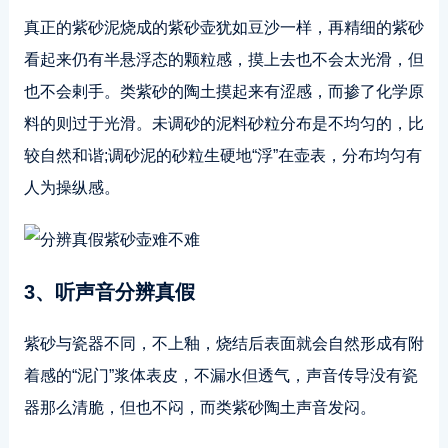
真正的紫砂泥烧成的紫砂壶犹如豆沙一样，再精细的紫砂
看起来仍有半悬浮态的颗粒感，摸上去也不会太光滑，但
也不会剌手。类紫砂的陶土摸起来有涩感，而掺了化学原
料的则过于光滑。未调砂的泥料砂粒分布是不均匀的，比
较自然和谐;调砂泥的砂粒生硬地“浮”在壶表，分布均匀有
人为操纵感。
3、听声音分辨真假
紫砂与瓷器不同，不上釉，烧结后表面就会自然形成有附
着感的“泥门”浆体表皮，不漏水但透气，声音传导没有瓷
器那么清脆，但也不闷，而类紫砂陶土声音发闷。