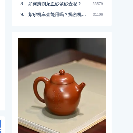
如何辨别龙血砂紫砂壶呢？记住一点
33579
紫砂机车壶能用吗？揭密机车壶的真实面目
31106