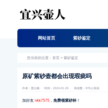
网站首页
紫砂鉴定
您当前的位置：
首页
>
紫砂鉴定
原矿紫砂壶都会出现瑕疵吗
作者：墨尘枫
时间：2024-01-29
阅读数：
978人阅读
加好友
nkk7575
，
免费领紫砂杯
！