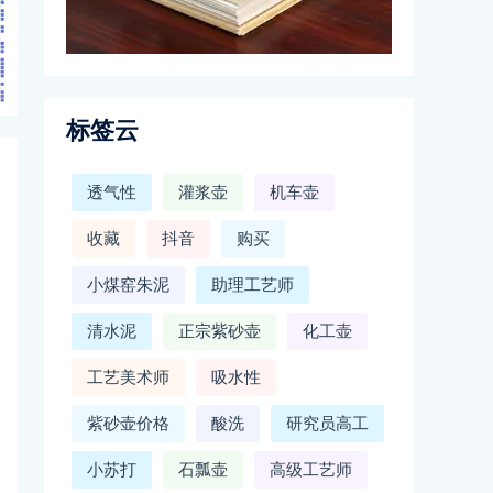
标签云
透气性
灌浆壶
机车壶
收藏
抖音
购买
小煤窑朱泥
助理工艺师
清水泥
正宗紫砂壶
化工壶
工艺美术师
吸水性
紫砂壶价格
酸洗
研究员高工
小苏打
石瓢壶
高级工艺师