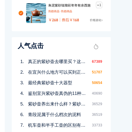
人气点击
真正的紫砂壶去哪里买？这几个地方都能买到！
67389
在宜兴什么地方可以买到正宗紫砂壶
51707
最经典紫砂壶十大器型
50654
鉴别宜兴紫砂壶真伪的11种好方法
40690
紫砂壶养出来什么样？紫砂壶包浆前后对比图鉴赏
36529
青段泥属于什么档次的泥料
36519
机车壶和半手工壶的区别有哪些
33733