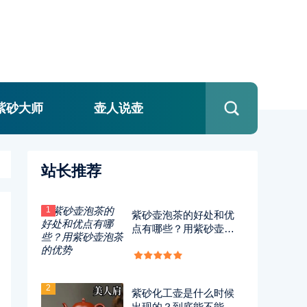
紫砂大师
壶人说壶
站长推荐
1
紫砂壶泡茶的好处和优
点有哪些？用紫砂壶泡
茶的优势
2
紫砂化工壶是什么时候
出现的？到底能不能