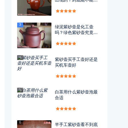
用？
3
绿泥紫砂壶是化工壶
吗？绿色紫砂壶究竟有
没有毒？
4
紫砂壶买手工壶好还是
买机车壶好
5
白茶用什么紫砂壶泡最
合适
6
半手工紫砂壶看不到底