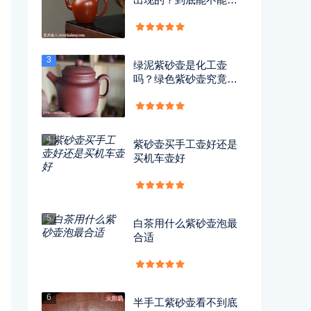
用？
3
绿泥紫砂壶是化工壶
吗？绿色紫砂壶究竟有
没有毒？
4
紫砂壶买手工壶好还是
买机车壶好
5
白茶用什么紫砂壶泡最
合适
6
半手工紫砂壶看不到底