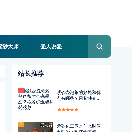
紫砂大师
壶人说壶
站长推荐
1
紫砂壶泡茶的好处和优
点有哪些？用紫砂壶泡
茶的优势
2
紫砂化工壶是什么时候
出现的？到底能不能