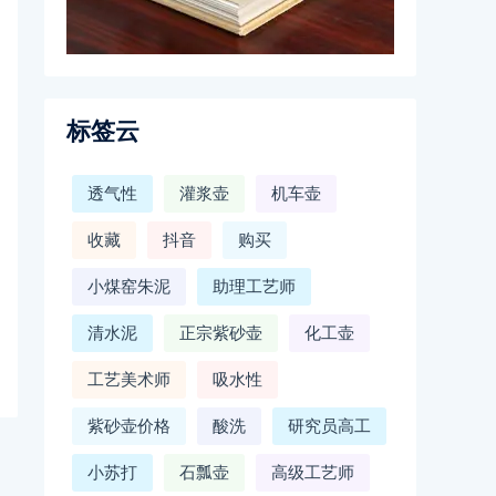
标签云
透气性
灌浆壶
机车壶
收藏
抖音
购买
小煤窑朱泥
助理工艺师
清水泥
正宗紫砂壶
化工壶
工艺美术师
吸水性
紫砂壶价格
酸洗
研究员高工
小苏打
石瓢壶
高级工艺师