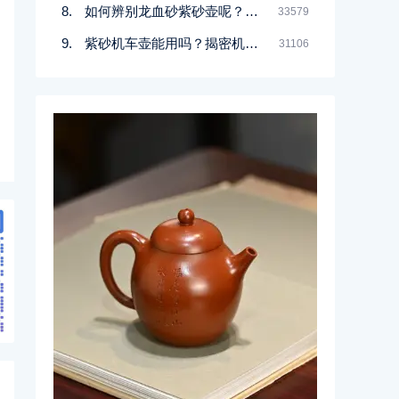
如何辨别龙血砂紫砂壶呢？记住一点
33579
紫砂机车壶能用吗？揭密机车壶的真实面目
31106