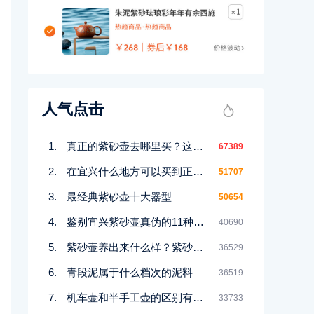
人气点击
真正的紫砂壶去哪里买？这几个地方都能买到！
67389
在宜兴什么地方可以买到正宗紫砂壶
51707
最经典紫砂壶十大器型
50654
鉴别宜兴紫砂壶真伪的11种好方法
40690
紫砂壶养出来什么样？紫砂壶包浆前后对比图鉴赏
36529
青段泥属于什么档次的泥料
36519
机车壶和半手工壶的区别有哪些
33733