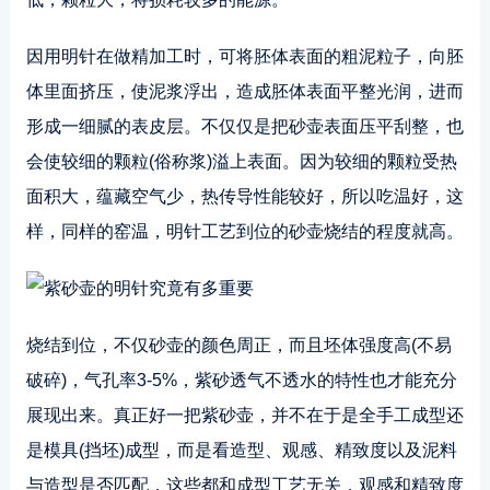
因用明针在做精加工时，可将胚体表面的粗泥粒子，向胚
体里面挤压，使泥浆浮出，造成胚体表面平整光润，进而
形成一细腻的表皮层。不仅仅是把砂壶表面压平刮整，也
会使较细的颗粒(俗称浆)溢上表面。因为较细的颗粒受热
面积大，蕴藏空气少，热传导性能较好，所以吃温好，这
样，同样的窑温，明针工艺到位的砂壶烧结的程度就高。
烧结到位，不仅砂壶的颜色周正，而且坯体强度高(不易
破碎)，气孔率3-5%，紫砂透气不透水的特性也才能充分
展现出来。真正好一把紫砂壶，并不在于是全手工成型还
是模具(挡坯)成型，而是看造型、观感、精致度以及泥料
与造型是否匹配，这些都和成型工艺无关，观感和精致度