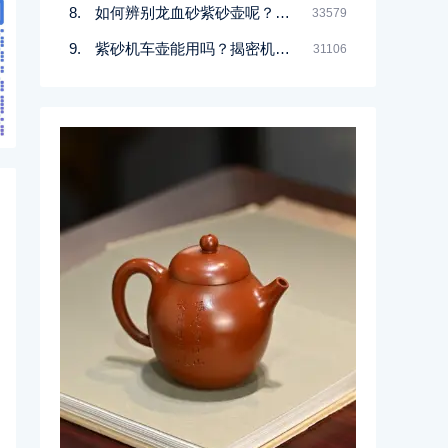
如何辨别龙血砂紫砂壶呢？记住一点
33579
紫砂机车壶能用吗？揭密机车壶的真实面目
31106