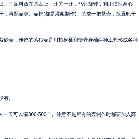
盘。把泥料放在圆盘上，开关一开，马达旋转，利用惯性离心
干，再配壶嘴、壶把(都是灌浆制作)，装成一把茶壶，放置晾干
紫砂壶，传统的紫砂壶是用拍身桶和镶嵌身桶两种工艺形成各种
没有。
个人一天可以灌300-500个。注意不是所有的壶制作时都要加入高