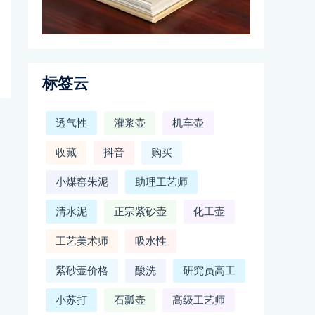
标签云
透气性
灌浆壶
机车壶
收藏
抖音
购买
小煤窑朱泥
助理工艺师
清水泥
正宗紫砂壶
化工壶
工艺美术师
吸水性
紫砂壶价格
酸洗
研究员高工
小苏打
石瓢壶
高级工艺师