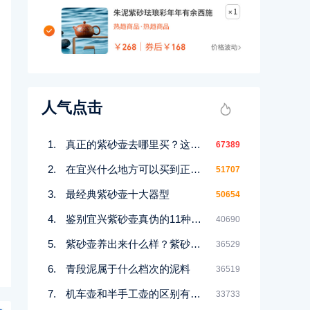
人气点击
真正的紫砂壶去哪里买？这几个地方都能买到！
67389
在宜兴什么地方可以买到正宗紫砂壶
51707
最经典紫砂壶十大器型
50654
鉴别宜兴紫砂壶真伪的11种好方法
40690
紫砂壶养出来什么样？紫砂壶包浆前后对比图鉴赏
36529
青段泥属于什么档次的泥料
36519
机车壶和半手工壶的区别有哪些
33733