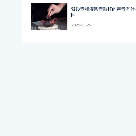
紫砂壶和灌浆壶敲打的声音有什
区
2025-08-25