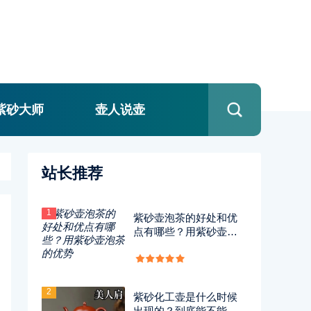
紫砂大师
壶人说壶
站长推荐
1
紫砂壶泡茶的好处和优
点有哪些？用紫砂壶泡
茶的优势
2
紫砂化工壶是什么时候
出现的？到底能不能