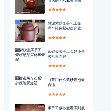
用？
3
绿泥紫砂壶是化工壶
吗？绿色紫砂壶究竟有
没有毒？
4
紫砂壶买手工壶好还是
买机车壶好
5
白茶用什么紫砂壶泡最
合适
6
半手工紫砂壶看不到底