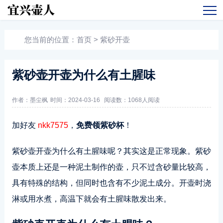
您当前的位置：
首页
>
紫砂开壶
紫砂壶开壶为什么有土腥味
作者：墨尘枫
时间：2024-03-16
阅读数：
1068人阅读
加好友
nkk7575
，
免费领紫砂杯
！
紫砂壶开壶为什么有土腥味呢？其实这是正常现象。紫砂
壶本质上还是一种泥土制作的壶，只不过含砂量比较高，
具有特殊的结构，但同时也含有不少泥土成分。开壶时浇
淋或用水煮，高温下就会有土腥味散发出来。