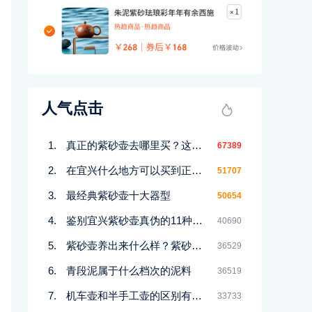
人气点击
真正的紫砂壶去哪里买？这几个地方都能买到！
67389
在宜兴什么地方可以买到正宗紫砂壶
51707
最经典紫砂壶十大器型
50654
鉴别宜兴紫砂壶真伪的11种好方法
40690
紫砂壶养出来什么样？紫砂壶包浆前后对比图鉴赏
36529
青段泥属于什么档次的泥料
36519
机车壶和半手工壶的区别有哪些
33733