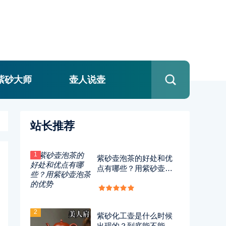
紫砂大师
壶人说壶
站长推荐
1
紫砂壶泡茶的好处和优
点有哪些？用紫砂壶泡
茶的优势
2
紫砂化工壶是什么时候
出现的？到底能不能