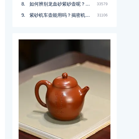
如何辨别龙血砂紫砂壶呢？记住一点
33579
紫砂机车壶能用吗？揭密机车壶的真实面目
31106