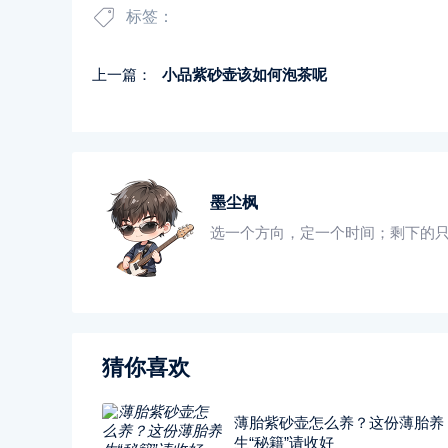
标签：
上一篇：
小品紫砂壶该如何泡茶呢
墨尘枫
选一个方向，定一个时间；剩下的
猜你喜欢
薄胎紫砂壶怎么养？这份薄胎养
生“秘籍”请收好