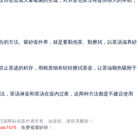
反而会造成大量霉菌的生成，对养壶包浆没有提供很大的帮助，
合的方法。紫砂壶外养，就是要勤泡茶、勤擦拭，以茶汤滋养砂
防止茶迹的积存，用棉质细布轻轻擦拭茶壶，让茶油顺热吸附于
方法，茶汤淋壶和茶汤在壶内过夜，这两种方法都是不建议使用
均归源网站或源作者所有，如侵权，请联系删除！
nkk7575
，
免费领紫砂杯
！