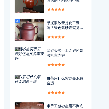
用？
3
绿泥紫砂壶是化工壶
吗？绿色紫砂壶究竟有
没有毒？
4
紫砂壶买手工壶好还是
买机车壶好
5
白茶用什么紫砂壶泡最
合适
6
半手工紫砂壶看不到底