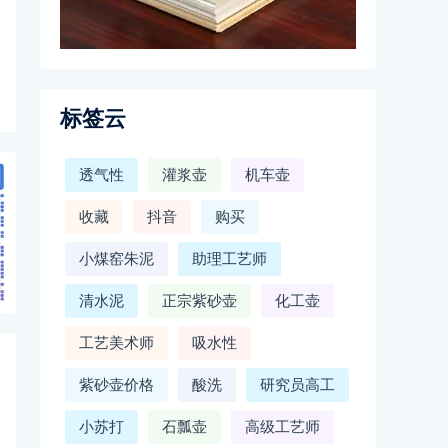
标签云
透气性
灌浆壶
机车壶
收藏
抖音
购买
小煤窑朱泥
助理工艺师
清水泥
正宗紫砂壶
化工壶
工艺美术师
吸水性
紫砂壶价格
酸洗
研究员高工
小苏打
石瓢壶
高级工艺师