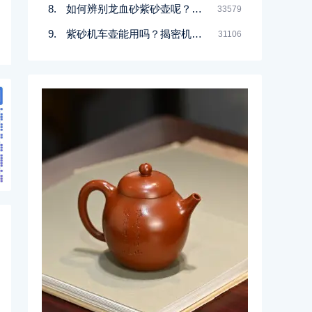
如何辨别龙血砂紫砂壶呢？记住一点
33579
紫砂机车壶能用吗？揭密机车壶的真实面目
31106