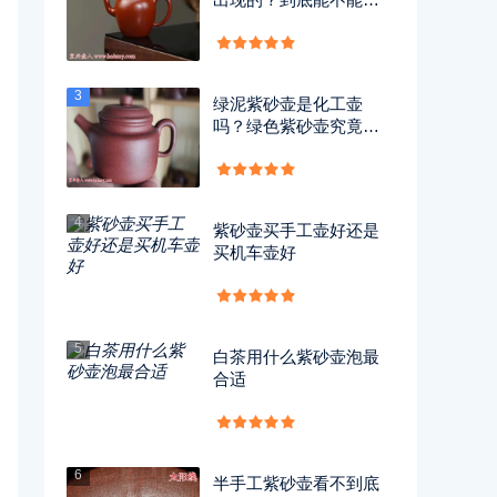
用？
3
绿泥紫砂壶是化工壶
吗？绿色紫砂壶究竟有
没有毒？
4
紫砂壶买手工壶好还是
买机车壶好
5
白茶用什么紫砂壶泡最
合适
6
半手工紫砂壶看不到底