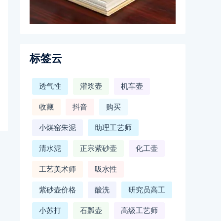
标签云
透气性
灌浆壶
机车壶
收藏
抖音
购买
小煤窑朱泥
助理工艺师
清水泥
正宗紫砂壶
化工壶
工艺美术师
吸水性
紫砂壶价格
酸洗
研究员高工
小苏打
石瓢壶
高级工艺师