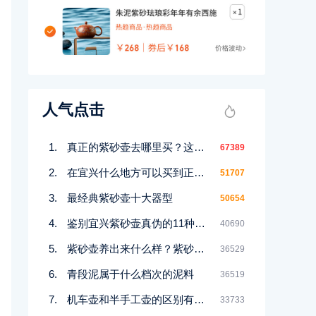
人气点击
真正的紫砂壶去哪里买？这几个地方都能买到！
67389
在宜兴什么地方可以买到正宗紫砂壶
51707
最经典紫砂壶十大器型
50654
鉴别宜兴紫砂壶真伪的11种好方法
40690
紫砂壶养出来什么样？紫砂壶包浆前后对比图鉴赏
36529
青段泥属于什么档次的泥料
36519
机车壶和半手工壶的区别有哪些
33733