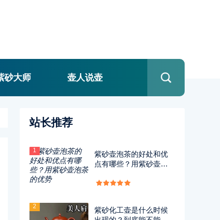
紫砂大师
壶人说壶
站长推荐
1
紫砂壶泡茶的好处和优
点有哪些？用紫砂壶泡
茶的优势
2
紫砂化工壶是什么时候
出现的？到底能不能