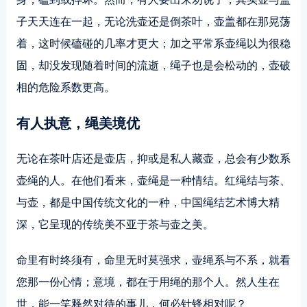
子天天连在一起，无论洗壶还是倒茶叶，壶盖都在那晃荡
着，这时候磕碰的几率才更大；加之平常系壶绳以为很稳
固，却没发现随着时间的流逝，绳子也是会松动的，壶破
相的危险系数更高。
有人执意，绳美境优
无论在茶叶店还是壶店，抑或是私人藏壶，总会有少数系
壶绳的人。在他们看来，壶绳是一种情结。红绳结与茶、
与壶，都是中国传统文化的一种，中国绳结艺术博大精
深，它呈现的传统美不亚于茶与壶之美。
命里有时终须有，命里无时莫强求，壶绳系与不系，就看
您那一份心情；意境，都在于用绳的那个人。然人生在
世，能一笑释然对待的事儿，何必针锋相对呢？