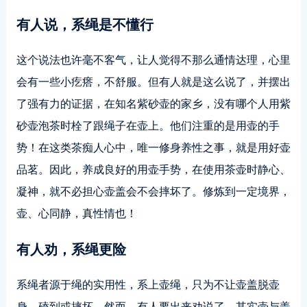
有人说，系绳是不懂行
这个说法也许毫不客气，让人觉得不那么通情达理，心里
会有一些小疙瘩，不舒服。但有人就是这么说了，并摆出
了强有力的证据，在知名紫砂壶的家乡，没有哪个人用紫
砂壶泡茶时栓了跟绳子在壶上。他们注重的是用壶的手
势！在这类茶痴人心中，唯一修身养性之事，就是用好壶
品茗。因此，养成良好的用壶手势，在使用茶壶时静心、
凝神，就不必担心壶盖会不会摔坏了。修炼到一定境界，
壶、心同静，真性情也！
有人劝，系绳更险
系绳者源于绳的实用性，系上壶绳，只为不让壶盖脱壶
身，磕到或摔坏。然而，有人要出来劝说了，其实壶与盖