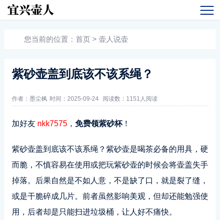
您当前的位置：
首页
>
壶人说壶
紫砂壶盖到底该不该系绳？
作者：墨尘枫
时间：2025-09-24
阅读数：
1151人阅读
加好友
nkk7575
，
免费领紫砂杯
！
紫砂壶盖到底该不该系绳？紫砂壶是喝茶必备的用具，硬
而脆，不慎容易在使用或把玩紫砂壶的时候会将壶盖失手
掉落。后果自然是不如人意，不是缺了口，就是裂了缝，
或是干脆碎成几片。前者虽然影响美观，但却还能勉强使
用，后者却是只能扫进垃圾桶，让人好不痛快。