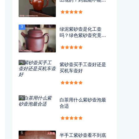
用？
3
绿泥紫砂壶是化工壶
吗？绿色紫砂壶究竟有
没有毒？
4
紫砂壶买手工壶好还是
买机车壶好
5
白茶用什么紫砂壶泡最
合适
6
半手工紫砂壶看不到底