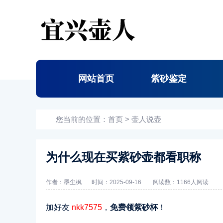
网站首页
紫砂鉴定
您当前的位置：
首页
>
壶人说壶
为什么现在买紫砂壶都看职称
作者：墨尘枫
时间：2025-09-16
阅读数：
1166人阅读
加好友
nkk7575
，
免费领紫砂杯
！