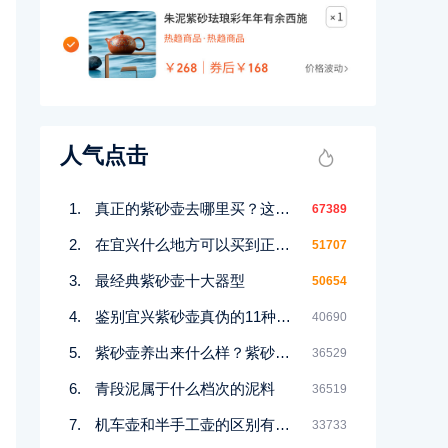
人气点击
真正的紫砂壶去哪里买？这几个地方都能买到！
67389
在宜兴什么地方可以买到正宗紫砂壶
51707
最经典紫砂壶十大器型
50654
鉴别宜兴紫砂壶真伪的11种好方法
40690
紫砂壶养出来什么样？紫砂壶包浆前后对比图鉴赏
36529
青段泥属于什么档次的泥料
36519
机车壶和半手工壶的区别有哪些
33733