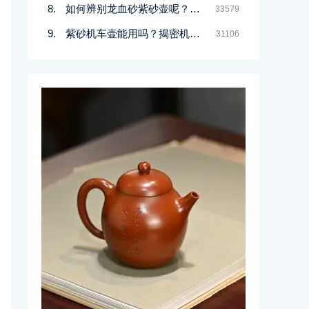
如何辨别龙血砂紫砂壶呢？记住一点
33579
紫砂机车壶能用吗？揭密机车壶的真实面目
31106