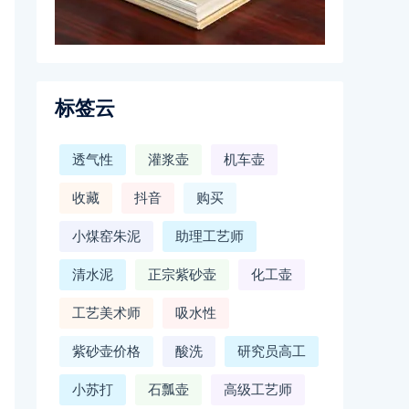
标签云
透气性
灌浆壶
机车壶
收藏
抖音
购买
小煤窑朱泥
助理工艺师
清水泥
正宗紫砂壶
化工壶
工艺美术师
吸水性
紫砂壶价格
酸洗
研究员高工
小苏打
石瓢壶
高级工艺师