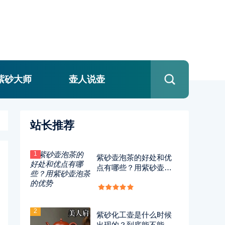
紫砂大师
壶人说壶
站长推荐
1
紫砂壶泡茶的好处和优
点有哪些？用紫砂壶泡
茶的优势
2
紫砂化工壶是什么时候
出现的？到底能不能