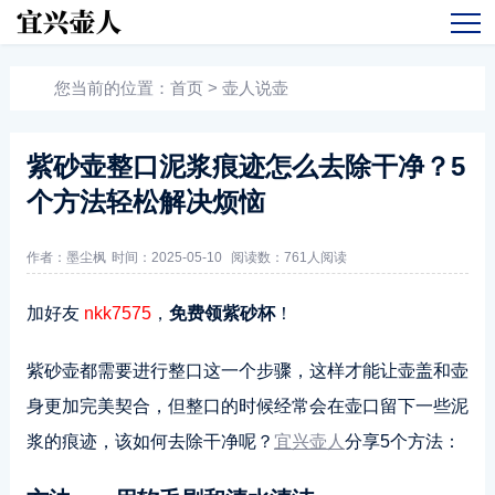
您当前的位置：
首页
>
壶人说壶
紫砂壶整口泥浆痕迹怎么去除干净？5
个方法轻松解决烦恼
作者：墨尘枫
时间：2025-05-10
阅读数：
761人阅读
加好友
nkk7575
，
免费领紫砂杯
！
紫砂壶都需要进行整口这一个步骤，这样才能让壶盖和壶
身更加完美契合，但整口的时候经常会在壶口留下一些泥
浆的痕迹，该如何去除干净呢？
宜兴壶人
分享5个方法：