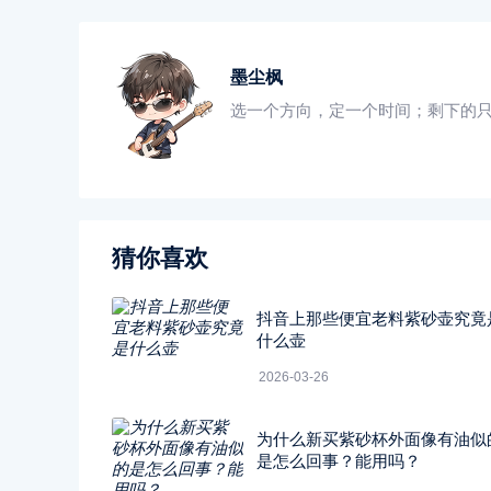
墨尘枫
选一个方向，定一个时间；剩下的
猜你喜欢
抖音上那些便宜老料紫砂壶究竟
什么壶
2026-03-26
为什么新买紫砂杯外面像有油似
是怎么回事？能用吗？