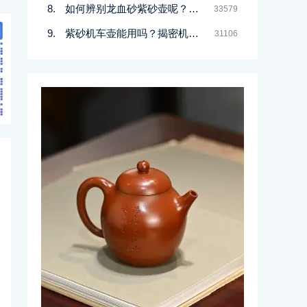
如何辨别龙血砂紫砂壶呢？记住一点
33579
紫砂机车壶能用吗？揭密机车壶的真实面目
31106