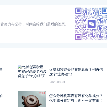
只管努力与坚持，时间会给我们最后的答案。
是
火柴划紫砂壶能鉴别真假？别再信
这个“土办法”了
2026-03-23
的
怎么分辨机车壶有没有化学成分？
化学成分肯定有，但不一定有毒！