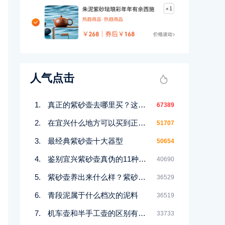
人气点击
真正的紫砂壶去哪里买？这几个地方都能买到！
67389
在宜兴什么地方可以买到正宗紫砂壶
51707
最经典紫砂壶十大器型
50654
鉴别宜兴紫砂壶真伪的11种好方法
40690
紫砂壶养出来什么样？紫砂壶包浆前后对比图鉴赏
36529
青段泥属于什么档次的泥料
36519
机车壶和半手工壶的区别有哪些
33733