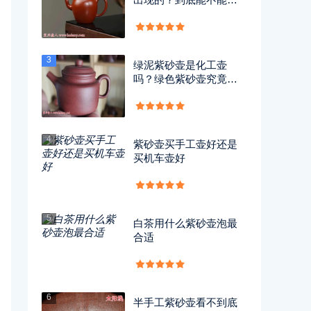
用？
3
绿泥紫砂壶是化工壶
吗？绿色紫砂壶究竟有
没有毒？
4
紫砂壶买手工壶好还是
买机车壶好
5
白茶用什么紫砂壶泡最
合适
6
半手工紫砂壶看不到底