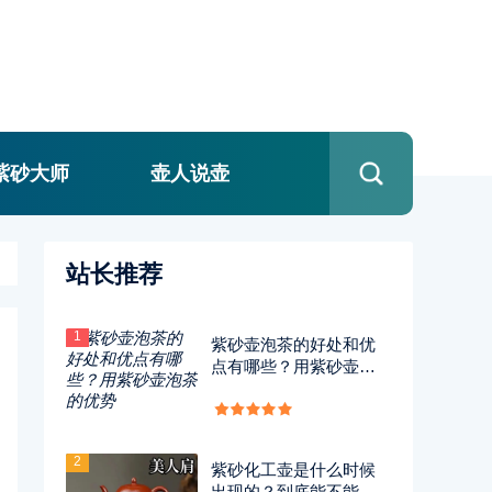
紫砂大师
壶人说壶
站长推荐
1
紫砂壶泡茶的好处和优
点有哪些？用紫砂壶泡
茶的优势
2
紫砂化工壶是什么时候
出现的？到底能不能