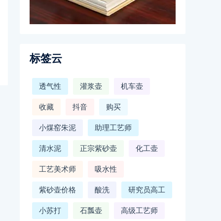
标签云
透气性
灌浆壶
机车壶
收藏
抖音
购买
小煤窑朱泥
助理工艺师
清水泥
正宗紫砂壶
化工壶
工艺美术师
吸水性
紫砂壶价格
酸洗
研究员高工
小苏打
石瓢壶
高级工艺师