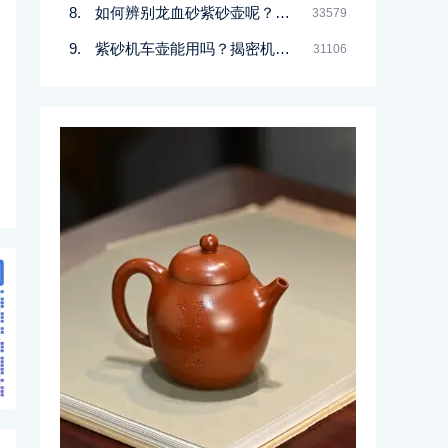
如何辨别龙血砂紫砂壶呢？记住一点
33579
紫砂机车壶能用吗？揭密机车壶的真实面目
31106