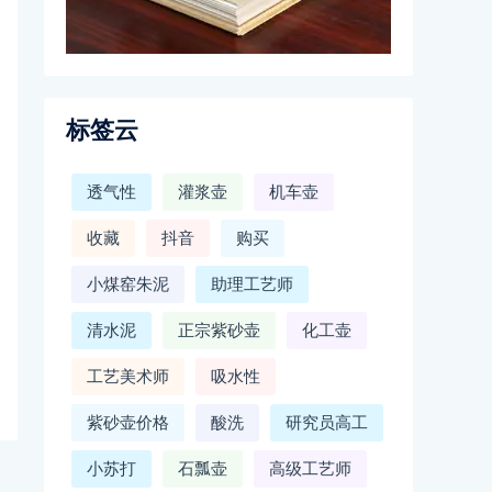
标签云
透气性
灌浆壶
机车壶
收藏
抖音
购买
小煤窑朱泥
助理工艺师
清水泥
正宗紫砂壶
化工壶
工艺美术师
吸水性
紫砂壶价格
酸洗
研究员高工
小苏打
石瓢壶
高级工艺师