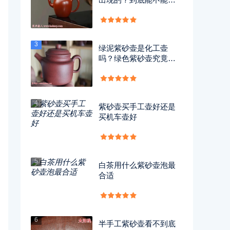
用？
3
绿泥紫砂壶是化工壶
吗？绿色紫砂壶究竟有
没有毒？
4
紫砂壶买手工壶好还是
买机车壶好
5
白茶用什么紫砂壶泡最
合适
6
半手工紫砂壶看不到底