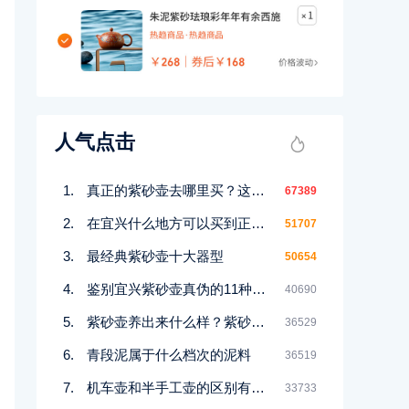
人气点击
真正的紫砂壶去哪里买？这几个地方都能买到！
67389
在宜兴什么地方可以买到正宗紫砂壶
51707
最经典紫砂壶十大器型
50654
鉴别宜兴紫砂壶真伪的11种好方法
40690
紫砂壶养出来什么样？紫砂壶包浆前后对比图鉴赏
36529
青段泥属于什么档次的泥料
36519
机车壶和半手工壶的区别有哪些
33733