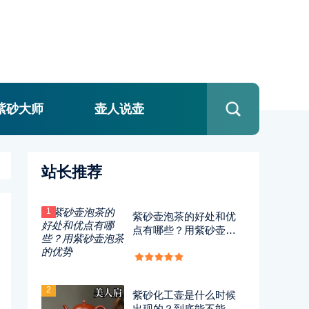
紫砂大师
壶人说壶
站长推荐
1
紫砂壶泡茶的好处和优
点有哪些？用紫砂壶泡
茶的优势
2
紫砂化工壶是什么时候
出现的？到底能不能