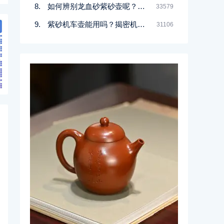
如何辨别龙血砂紫砂壶呢？记住一点
33579
紫砂机车壶能用吗？揭密机车壶的真实面目
31106