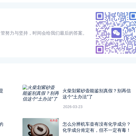
只管努力与坚持，时间会给我们最后的答案。
是
火柴划紫砂壶能鉴别真假？别再信
这个“土办法”了
2026-03-23
的
怎么分辨机车壶有没有化学成分？
化学成分肯定有，但不一定有毒！