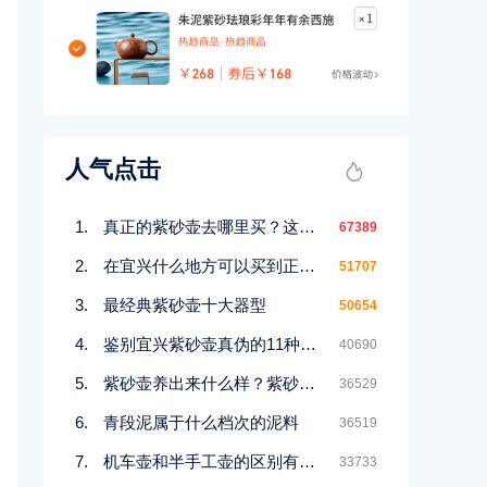
人气点击
真正的紫砂壶去哪里买？这几个地方都能买到！
67389
在宜兴什么地方可以买到正宗紫砂壶
51707
最经典紫砂壶十大器型
50654
鉴别宜兴紫砂壶真伪的11种好方法
40690
紫砂壶养出来什么样？紫砂壶包浆前后对比图鉴赏
36529
青段泥属于什么档次的泥料
36519
机车壶和半手工壶的区别有哪些
33733