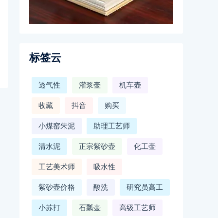
标签云
透气性
灌浆壶
机车壶
收藏
抖音
购买
小煤窑朱泥
助理工艺师
清水泥
正宗紫砂壶
化工壶
工艺美术师
吸水性
紫砂壶价格
酸洗
研究员高工
小苏打
石瓢壶
高级工艺师