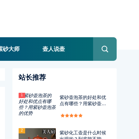
紫砂大师
壶人说壶
站长推荐
1
紫砂壶泡茶的好处和优
点有哪些？用紫砂壶泡
茶的优势
2
紫砂化工壶是什么时候
出现的？到底能不能