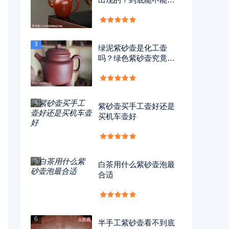
用？
3
绿泥紫砂壶是化工壶
吗？绿色紫砂壶究竟有
没有毒？
4
紫砂壶买手工壶好还是
买机车壶好
5
白茶用什么紫砂壶泡最
合适
6
半手工紫砂壶看不到底