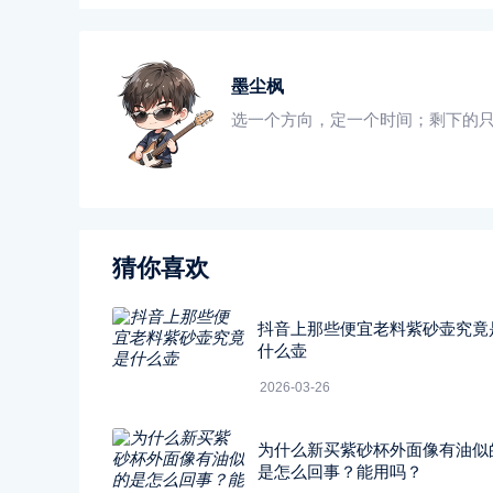
墨尘枫
选一个方向，定一个时间；剩下的
猜你喜欢
抖音上那些便宜老料紫砂壶究竟
什么壶
2026-03-26
为什么新买紫砂杯外面像有油似
是怎么回事？能用吗？