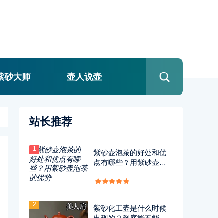
紫砂大师
壶人说壶
站长推荐
1
紫砂壶泡茶的好处和优
点有哪些？用紫砂壶泡
茶的优势
2
紫砂化工壶是什么时候
出现的？到底能不能