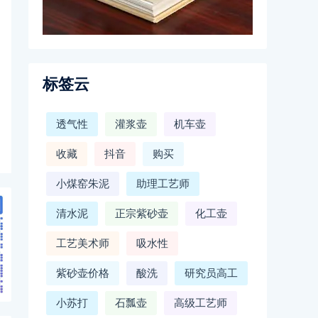
标签云
透气性
灌浆壶
机车壶
收藏
抖音
购买
小煤窑朱泥
助理工艺师
清水泥
正宗紫砂壶
化工壶
工艺美术师
吸水性
紫砂壶价格
酸洗
研究员高工
小苏打
石瓢壶
高级工艺师