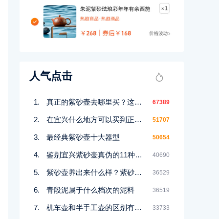
人气点击
真正的紫砂壶去哪里买？这几个地方都能买到！
67389
在宜兴什么地方可以买到正宗紫砂壶
51707
最经典紫砂壶十大器型
50654
鉴别宜兴紫砂壶真伪的11种好方法
40690
紫砂壶养出来什么样？紫砂壶包浆前后对比图鉴赏
36529
青段泥属于什么档次的泥料
36519
机车壶和半手工壶的区别有哪些
33733