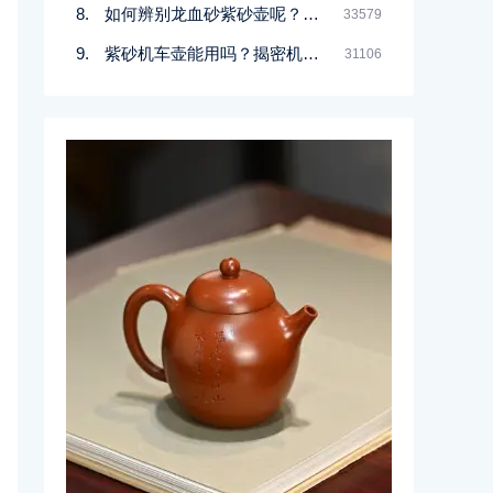
如何辨别龙血砂紫砂壶呢？记住一点
33579
紫砂机车壶能用吗？揭密机车壶的真实面目
31106