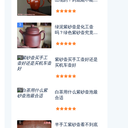
用？
3
绿泥紫砂壶是化工壶
吗？绿色紫砂壶究竟有
没有毒？
4
紫砂壶买手工壶好还是
买机车壶好
5
白茶用什么紫砂壶泡最
合适
6
半手工紫砂壶看不到底